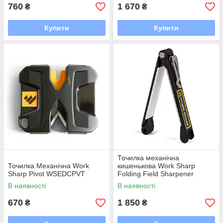
760
1 670
₴
₴
Купити
Купити
Точилка механічна
Точилка Механічна Work
кишенькова Work Sharp
Sharp Pivot WSEDCPVT
Folding Field Sharpener
WSEDCFFS-I
В наявності
В наявності
670
1 850
₴
₴