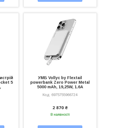
истрій
УМБ Vollyc by Flextail
cket 5
powerbank Zero Power Metal
,
5000 mAh, 19,25W, 1.6A
6975755966724
2 870 ₴
В наявності