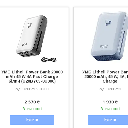
УМБ Litheli Power Bank 20000
УМБ Litheli Power Ba
mAh 45 W 4А Fast Charge
20000 mAh, 45 W, 4А, 
білий (U20BY03-0U000)
Charge
U20BY09-0U000
U20BY20
2 570 ₴
1 930 ₴
В наявності
В наявності
Купити
Купити