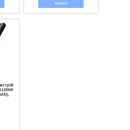
Купити
истрій
B10000
mAh),
3