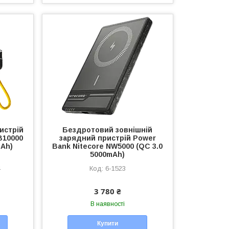
истрій
Бездротовий зовнішній
B10000
зарядний пристрій Power
mAh)
Bank Nitecore NW5000 (QC 3.0
5000mAh)
4
6-1523
3 780 ₴
В наявності
Купити