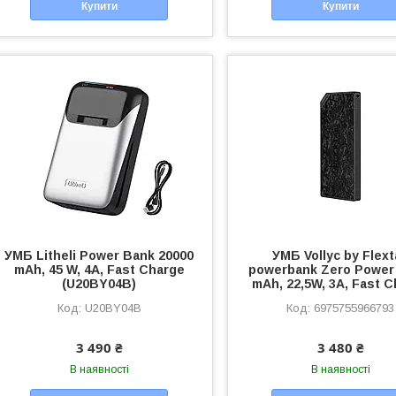
Купити
Купити
УМБ Litheli Power Bank 20000
УМБ Vollyc by Flext
mAh, 45 W, 4А, Fast Charge
powerbank Zero Power
(U20BY04B)
mAh, 22,5W, 3A, Fast 
U20BY04B
6975755966793
3 490 ₴
3 480 ₴
В наявності
В наявності