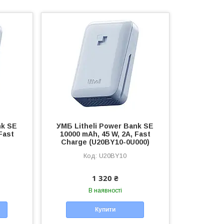
nk SE
УМБ Litheli Power Bank SE
Fast
10000 mAh, 45 W, 2А, Fast
Charge (U20BY10-0U000)
U20BY10
1 320 ₴
В наявності
Купити