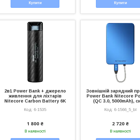
Купити
Купити
2в1 Power Bank + джерело
Зовнішній зарядний пр
живлення для ліхтарів
Power Bank Nitecore Po
Nitecore Carbon Battery 6K
(QC 3.0, 5000mAh), с
6-1535
6-1566_5_bl
1 800 ₴
2 720 ₴
В наявності
В наявності