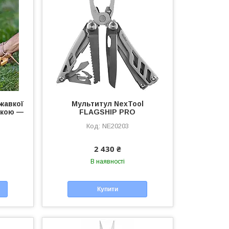
жавкої
Мультитул NexTool
чкою —
FLAGSHIP PRO
NE20203
2 430 ₴
В наявності
Купити