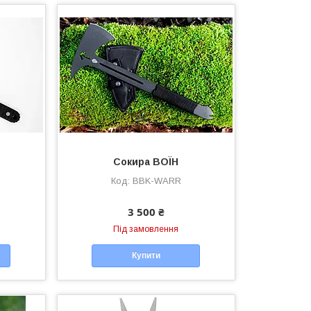
Сокира ВОЇН
BBK-WARR
3 500 ₴
Під замовлення
Купити