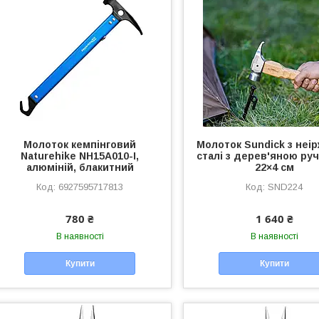
Молоток кемпінговий
Молоток Sundick з неір
Naturehike NH15A010-I,
сталі з дерев'яною ру
алюміній, блакитний
22×4 см
6927595717813
SND224
780 ₴
1 640 ₴
В наявності
В наявності
Купити
Купити