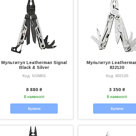
Мультитул Leatherman Signal
Мультитул Leatherma
Black & Silver
832130
SGNBS
832130
8 880 ₴
3 350 ₴
В наявності
В наявності
Купити
Купити