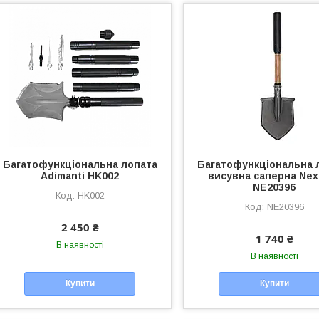
Багатофункціональна лопата
Багатофункціональна 
Adimanti HK002
висувна саперна Nex
NE20396
HK002
NE20396
2 450 ₴
1 740 ₴
В наявності
В наявності
Купити
Купити