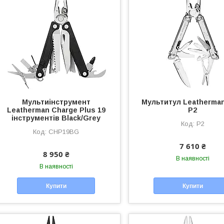
Мультиінструмент
Мультитул Leatherman
Leatherman Charge Plus 19
P2
інструментів Black/Grey
P2
CHP19BG
7 610 ₴
8 950 ₴
В наявності
В наявності
Купити
Купити