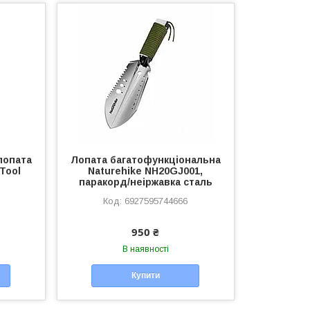
лопата
Лопата багатофункціональна
Tool
Naturehike NH20GJ001,
паракорд/неіржавка сталь
6927595744666
950 ₴
В наявності
Купити