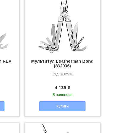
n REV
Мультитул Leatherman Bond
(832936)
832936
4 135 ₴
В наявності
Купити