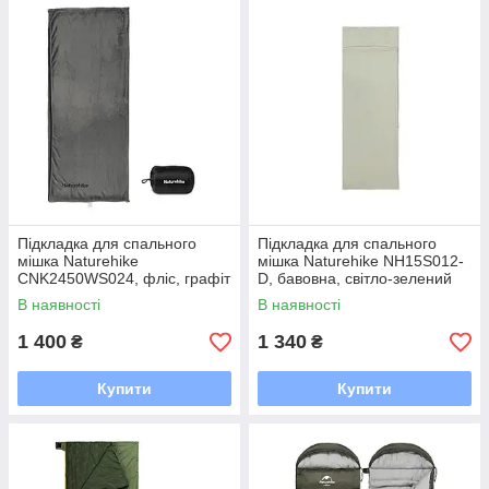
Підкладка для спального
Підкладка для спального
мішка Naturehike
мішка Naturehike NH15S012-
CNK2450WS024, фліс, графіт
D, бавовна, світло-зелений
В наявності
В наявності
1 400
1 340
₴
₴
Купити
Купити