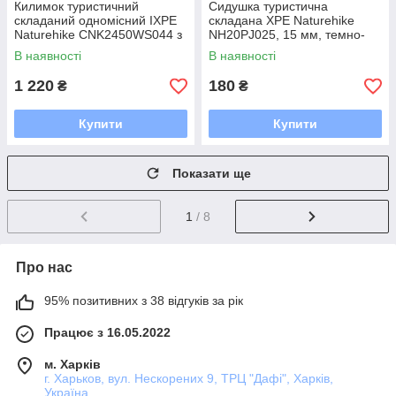
Килимок туристичний
Сидушка туристична
складаний одномісний IXPE
складана XPE Naturehike
Naturehike CNK2450WS044 з
NH20PJ025, 15 мм, темно-
алюмінієвою плівкою,
зелена з чохлом для походів
В наявності
В наявності
195x60x1.8 см, синій
та кемпінгу
1 220
180
₴
₴
Купити
Купити
Показати ще
1
/ 8
Про нас
95% позитивних з 38 відгуків за рік
Працює з 16.05.2022
м. Харків
г. Харьков, вул. Нескорених 9, ТРЦ "Дафі", Харків,
Україна