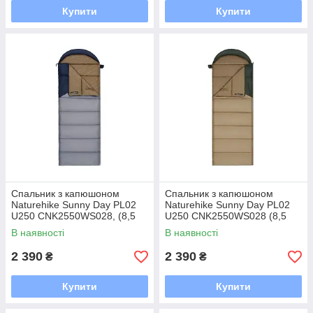
Купити
Купити
Спальник з капюшоном
Спальник з капюшоном
Naturehike Sunny Day PL02
Naturehike Sunny Day PL02
U250 CNK2550WS028, (8,5
U250 CNK2550WS028 (8,5
°C), лівий, блакитно-синій
°C) правий brown-green
В наявності
В наявності
2 390
2 390
₴
₴
Купити
Купити