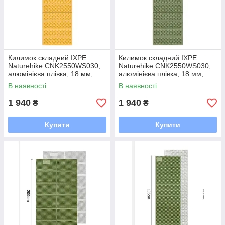
Килимок складний IXPE
Килимок складний IXPE
Naturehike CNK2550WS030,
Naturehike CNK2550WS030,
алюмінієва плівка, 18 мм,
алюмінієва плівка, 18 мм,
медово-золотий
оливковий-зелений
В наявності
В наявності
1 940
1 940
₴
₴
Купити
Купити