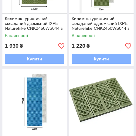
Килимок туристичний
Килимок туристичний
складаний двомісний IXPE
складаний одномісний IXPE
Naturehike CNK2450WS044 з
Naturehike CNK2450WS044 з
алюмінієвою плівкою,
алюмінієвою плівкою,
В наявності
В наявності
200x120x1.8 см, оливковий
195x60x1.8 см, оливковий
1 930
1 220
₴
₴
Купити
Купити