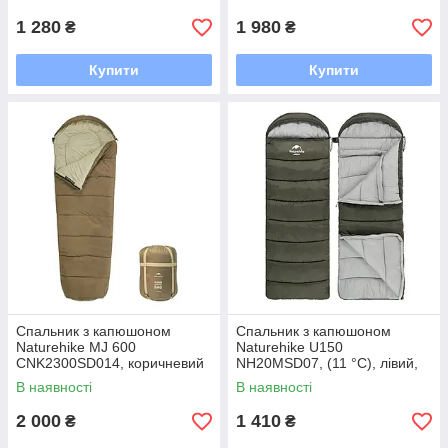
1 280
1 980
₴
₴
Купити
Купити
Спальник з капюшоном
Спальник з капюшоном
Naturehike MJ 600
Naturehike U150
CNK2300SD014, коричневий
NH20MSD07, (11 °C), лівий,
зелений
В наявності
В наявності
2 000
1 410
₴
₴