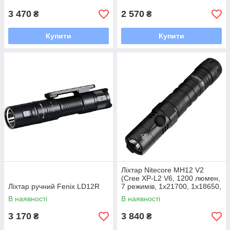
3 470
2 570
₴
₴
Купити
Купити
Ліхтар Nitecore MH12 V2
(Сree XP-L2 V6, 1200 люмен,
Ліхтар ручний Fenix LD12R
7 режимів, 1х21700, 1х18650,
USB Type-C)
В наявності
В наявності
3 170
3 840
₴
₴