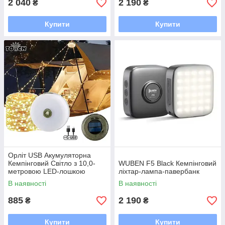
2 040
2 190
₴
₴
Купити
Купити
Орліт USB Акумуляторна
Кемпінговий Світло з 10,0-
WUBEN F5 Black Кемпінговий
метровою LED-лошкою
ліхтар-лампа-павербанк
В наявності
В наявності
885
2 190
₴
₴
Купити
Купити