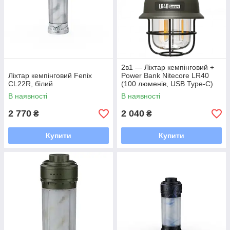
2в1 — Ліхтар кемпінговий +
Ліхтар кемпінговий Fenix
Power Bank Nitecore LR40
CL22R, білий
(100 люменів, USB Type-C)
В наявності
В наявності
2 770
2 040
₴
₴
Купити
Купити