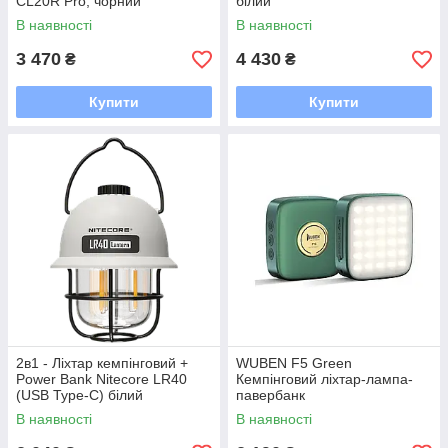
CL20R Pro, чорний
білий
В наявності
В наявності
3 470
4 430
₴
₴
Купити
Купити
2в1 - Ліхтар кемпінговий +
WUBEN F5 Green
Power Bank Nitecore LR40
Кемпінговий ліхтар-лампа-
(USB Type-C) білий
павербанк
В наявності
В наявності