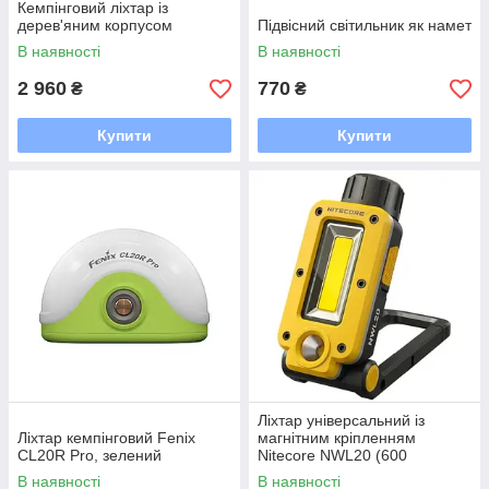
Кемпінговий ліхтар із
дерев'яним корпусом
Підвісний світильник як намет
В наявності
В наявності
2 960
770
₴
₴
Купити
Купити
Ліхтар універсальний із
Ліхтар кемпінговий Fenix
магнітним кріпленням
CL20R Pro, зелений
Nitecore NWL20 (600
люменів, 7 режимів, 1x21700)
В наявності
В наявності