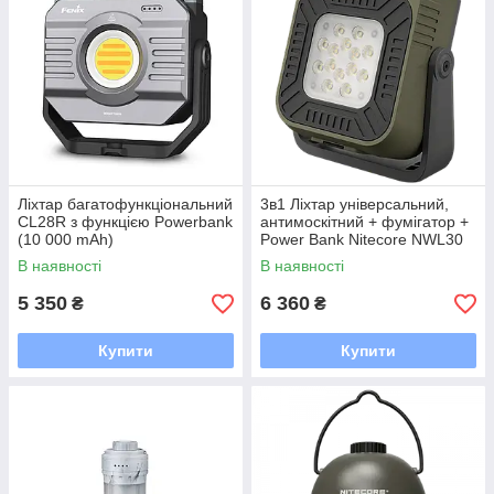
Ліхтар багатофункціональний
3в1 Ліхтар універсальний,
CL28R з функцією Powerbank
антимоскітний + фумігатор +
(10 000 mAh)
Power Bank Nitecore NWL30
(магніт, USB-C 18000 мА·год)
В наявності
В наявності
5 350
6 360
₴
₴
Купити
Купити