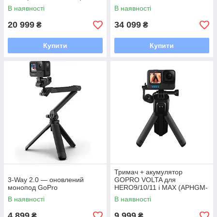
В наявності
В наявності
20 999
34 099
₴
₴
Купити
Купити
Тримач + акумулятор
3-Way 2.0 — оновлений
GOPRO VOLTA для
монопод GoPro
HERO9/10/11 і MAX (APHGM-
001-EU)
В наявності
В наявності
4 899
9 999
₴
₴