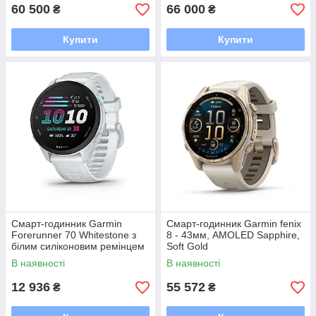
60 500
66 000
₴
₴
Купити
Купити
Смарт-годинник Garmin
Смарт-годинник Garmin fenix
Forerunner 70 Whitestone з
8 - 43мм, AMOLED Sapphire,
білим силіконовим ремінцем
Soft Gold
В наявності
В наявності
12 936
55 572
₴
₴