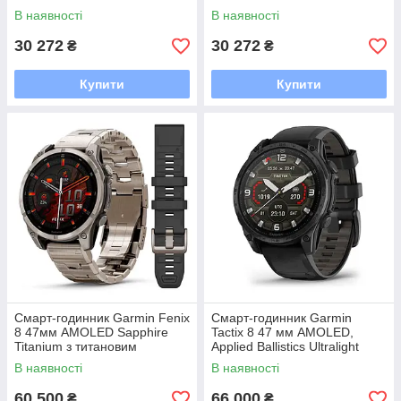
В наявності
В наявності
30 272
30 272
₴
₴
Купити
Купити
Смарт-годинник Garmin Fenix
Смарт-годинник Garmin
8 47мм AMOLED Sapphire
Tactix 8 47 мм AMOLED,
Titanium з титановим
Applied Ballistics Ultralight
браслетом
В наявності
В наявності
60 500
66 000
₴
₴