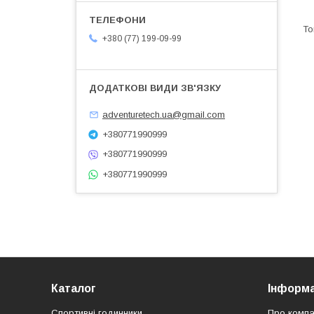
+380 (77) 199-09-99
adventuretech.ua@gmail.com
+380771990999
+380771990999
+380771990999
Каталог
Інформа
Спортивні годинники
Про компа