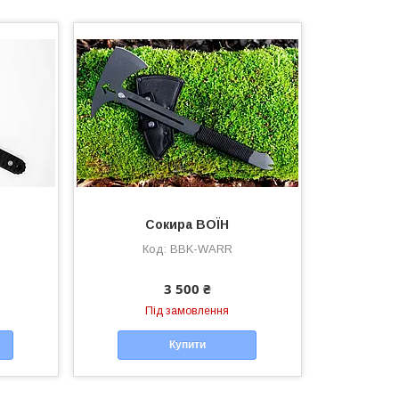
Сокира ВОЇН
BBK-WARR
3 500 ₴
Під замовлення
Купити