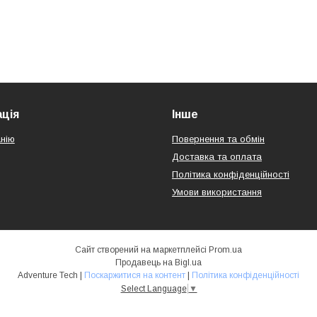
ція
Інше
нію
Повернення та обмін
Доставка та оплата
Політика конфіденційності
Умови використання
Сайт створений на маркетплейсі
Prom.ua
Продавець на Bigl.ua
Adventure Tech |
Поскаржитися на контент
|
Політика конфіденційності
Select Language
▼