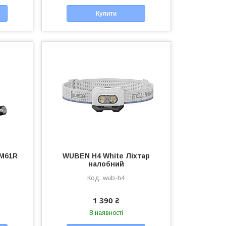
Купити
HM61R
WUBEN H4 White Ліхтар
налобний
wub-h4
1 390 ₴
В наявності