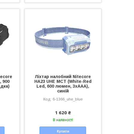
tecore
Ліхтар налобний Nitecore
, 900
HA23 UHE MCT (White-Red
ядка)
Led, 600 люмен, 3xAAA),
синій
6-1366_uhe_blue
1 620 ₴
В наявності
Купити