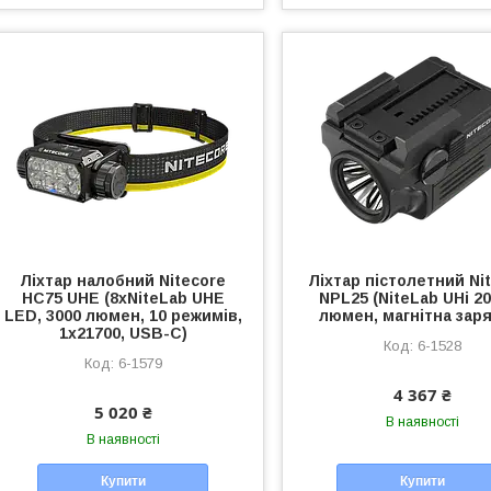
Ліхтар налобний Nitecore
Ліхтар пістолетний Ni
HC75 UHE (8xNiteLab UHE
NPL25 (NiteLab UHi 20
LED, 3000 люмен, 10 режимів,
люмен, магнітна зар
1x21700, USB-C)
6-1528
6-1579
4 367 ₴
5 020 ₴
В наявності
В наявності
Купити
Купити