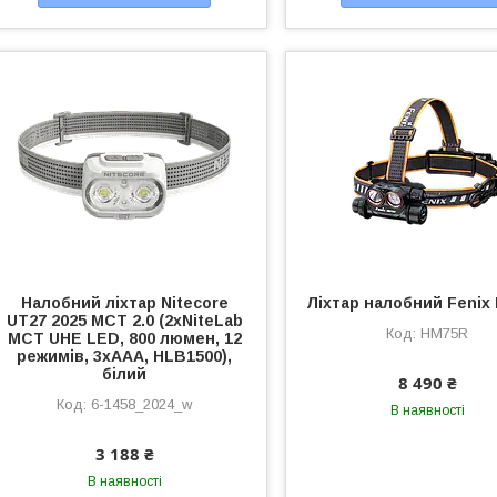
Налобний ліхтар Nitecore
Ліхтар налобний Fenix
UT27 2025 MCT 2.0 (2xNiteLab
HM75R
MCT UHE LED, 800 люмен, 12
режимів, 3xAAA, HLB1500),
білий
8 490 ₴
6-1458_2024_w
В наявності
3 188 ₴
В наявності