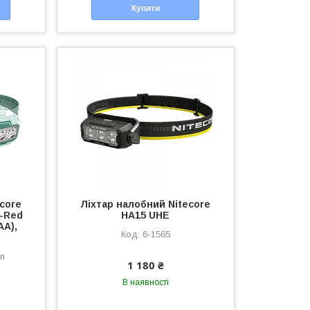
Купити
ecore
Ліхтар налобний Nitecore
-Red
HA15 UHE
AA),
6-1565
en
1 180 ₴
В наявності