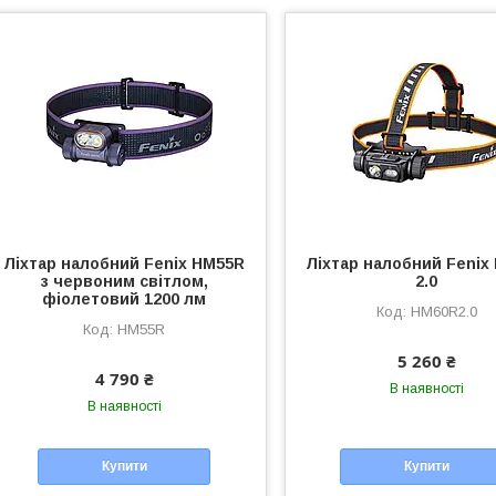
Ліхтар налобний Fenix HM55R
Ліхтар налобний Fenix
з червоним світлом,
2.0
фіолетовий 1200 лм
HM60R2.0
HM55R
5 260 ₴
4 790 ₴
В наявності
В наявності
Купити
Купити