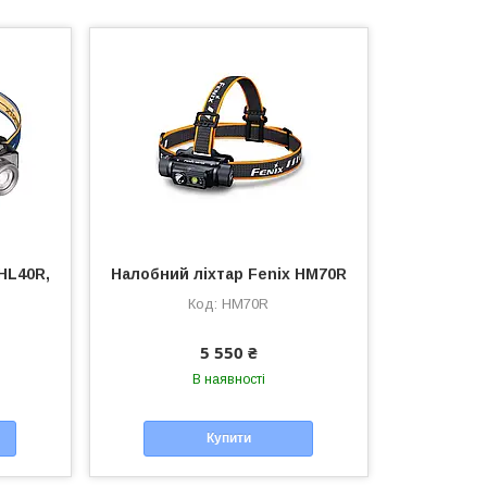
HL40R,
Налобний ліхтар Fenix HM70R
HM70R
5 550 ₴
В наявності
Купити