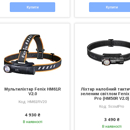
Купити
Купити
Мультиліхтар Fenix HM61R
Ліхтар налобний такти
V2.0
зеленим світлом Fenix
Pro (HM50R V2.0)
HM61RV20
ScoutPro
4 930 ₴
3 490 ₴
В наявності
В наявності