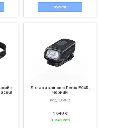
Купити
чний з
Ліхтар з кліпсою Fenix E04R,
 Scout
чорний
E04RB
1 640 ₴
В наявності