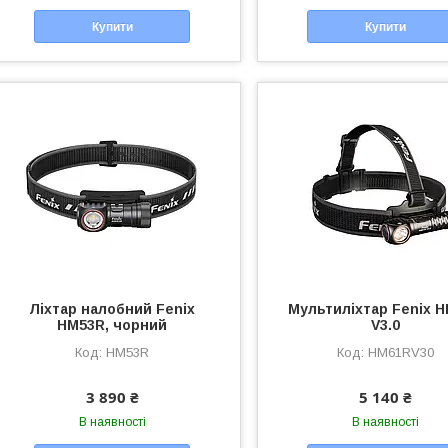
Купити
Купити
Ліхтар налобний Fenix
Мультиліхтар Fenix 
HM53R, чорний
V3.0
HM53R
HM61RV30
3 890 ₴
5 140 ₴
В наявності
В наявності