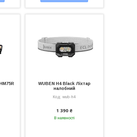
 HM75R
WUBEN H4 Black Ліхтар
налобний
wub-h4
1 390 ₴
В наявності