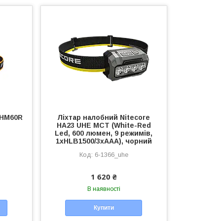
 HM60R
Ліхтар налобний Nitecore
HA23 UHE MCT (White-Red
Led, 600 люмен, 9 режимів,
1xHLB1500/3xAAA), чорний
6-1366_uhe
1 620 ₴
В наявності
Купити