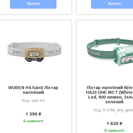
Купити
Купити
WUBEN H4 Sand Ліхтар
Ліхтар налобний Nit
налобний
HA23 UHE MCT (White
Led, 600 люмен, 3xA
wub-h4
зелений
6-1366_uhe_gre
1 390 ₴
В наявності
1 620 ₴
В наявності