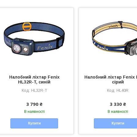
Налобний ліхтар Fenix
Налобний ліхтар Fenix 
HL32R-T, синій
сірий
HL32R-T
HL40R
3 790 ₴
3 330 ₴
В наявності
В наявності
Купити
Купити