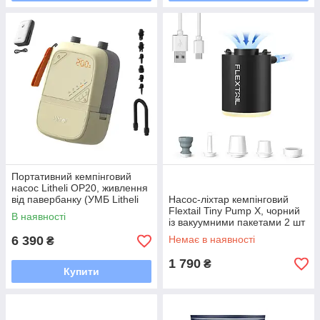
Портативний кемпінговий
насос Litheli OP20, живлення
від павербанку (УМБ Litheli
Насос-ліхтар кемпінговий
Power Bank 12500 mAh, 45
Flextail Tiny Pump Х, чорний
В наявності
W, 2,5 А в комплекті)
із вакуумними пакетами 2 шт
(50х70)
6 390
Немає в наявності
₴
1 790
₴
Купити