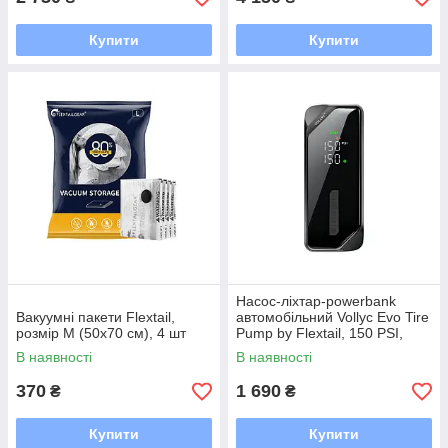
Купити
Купити
Насос-ліхтар-powerbank
Вакуумні пакети Flextail,
автомобільний Vollyc Evo Tire
розмір M (50х70 см), 4 шт
Pump by Flextail, 150 PSI,
1500 mAh
В наявності
В наявності
370
1 690
₴
₴
Купити
Купити