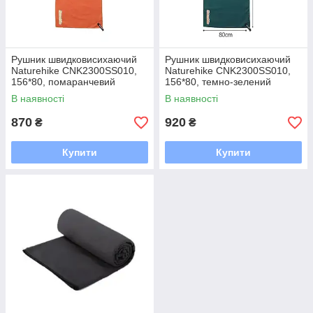
Рушник швидковисихаючий
Рушник швидковисихаючий
Naturehike CNK2300SS010,
Naturehike CNK2300SS010,
156*80, помаранчевий
156*80, темно-зелений
В наявності
В наявності
870
920
₴
₴
Купити
Купити