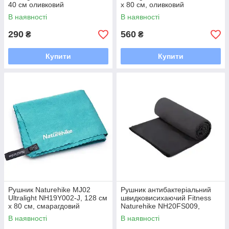
40 см оливковий
х 80 см, оливковий
В наявності
В наявності
290
560
₴
₴
Купити
Купити
Рушник Naturehike MJ02
Рушник антибактеріальний
Ultralight NH19Y002-J, 128 см
швидковисихаючий Fitness
х 80 см, смарагдовий
Naturehike NH20FS009,
160*80, чорний
В наявності
В наявності