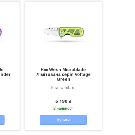
de
Ніж Wesn Microblade
ender
Лімітована серія Voltage
Green
w-mb-rc
6 190 ₴
В наявності
Купити