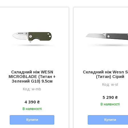
Складний ніж WESN
Складний ніж Wesn S
MICROBLADE (Титан +
(Титан) Сірий
Зелений G10) 9.5см
w-sl
w-mb
5 290 ₴
4 390 ₴
В наявності
В наявності
Купити
Купити