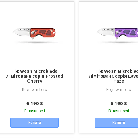
Ніж Wesn Microblade
Ніж Wesn Microbla
Лімітована серія Frosted
Лімітована серія Lav
Cherry
Haze
w-mb-rc
w-mb-rc
6 190 ₴
6 190 ₴
В наявності
В наявності
Купити
Купити