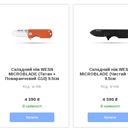
Складний ніж WESN
Складний ніж WE
MICROBLADE (Титан +
MICROBLADE (Чистий 
Помаранчевий G10) 9.5см
9.5см
w-mb
w-mb
4 390 ₴
4 590 ₴
В наявності
В наявності
Купити
Купити