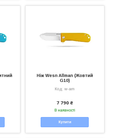
китний
Ніж Wesn Allman (Жовтий
G10)
w-am
7 790 ₴
В наявності
Купити