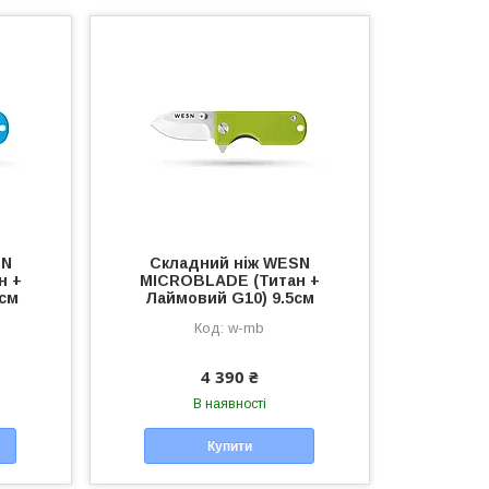
SN
Складний ніж WESN
н +
MICROBLADE (Титан +
5см
Лаймовий G10) 9.5см
w-mb
4 390 ₴
В наявності
Купити