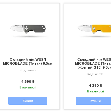
Складний ніж WESN
Складний ніж WE
MICROBLADE (Титан) 9.5см
MICROBLADE (Тита
Жовтий G10) 9.5с
w-mb
w-mb
4 590 ₴
4 390 ₴
В наявності
В наявності
Купити
Купити