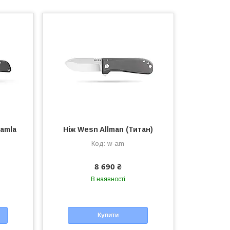
amla
Ніж Wesn Allman (Титан)
w-am
8 690 ₴
В наявності
Купити