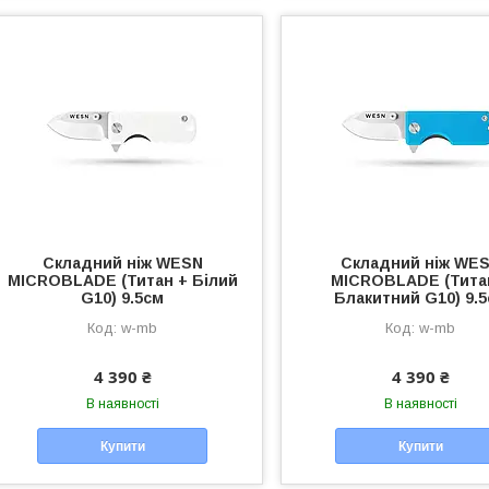
Складний ніж WESN
Складний ніж WE
MICROBLADE (Титан + Білий
MICROBLADE (Тита
G10) 9.5см
Блакитний G10) 9.
w-mb
w-mb
4 390 ₴
4 390 ₴
В наявності
В наявності
Купити
Купити