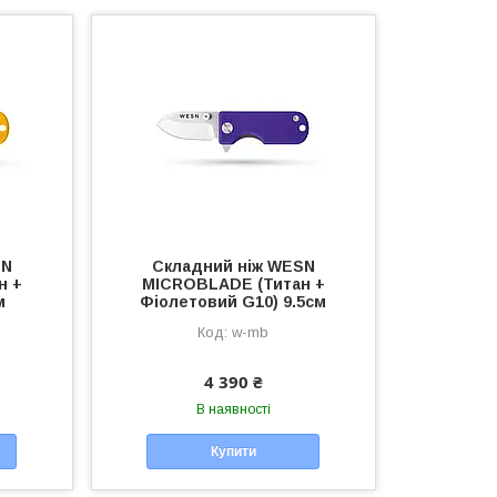
SN
Складний ніж WESN
н +
MICROBLADE (Титан +
м
Фіолетовий G10) 9.5см
w-mb
4 390 ₴
В наявності
Купити