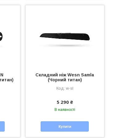
SN
Складний ніж Wesn Samla
титан)
(Чорний титан)
w-sl
5 290 ₴
В наявності
Купити