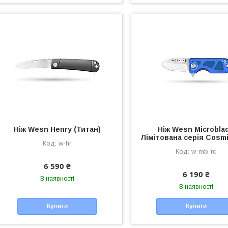
Ніж Wesn Henry (Титан)
Ніж Wesn Microbla
Лімітована серія Cosmi
w-hr
w-mb-rc
6 590 ₴
6 190 ₴
В наявності
В наявності
Купити
Купити