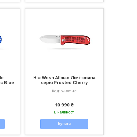
de
Ніж Wesn Allman Лімітована
c Blue
серія Frosted Cherry
w-am-rc
10 990 ₴
В наявності
Купити