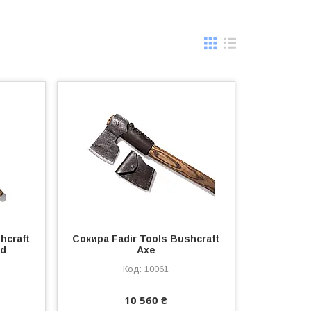
hcraft
Сокира Fadir Tools Bushcraft
ad
Axe
10061
10 560 ₴