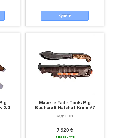
Купити
Big
Мачете Fadir Tools Big
v 2.0
Bushcraft Hatchet-Knife #7
8011
7 920 ₴
В наявності