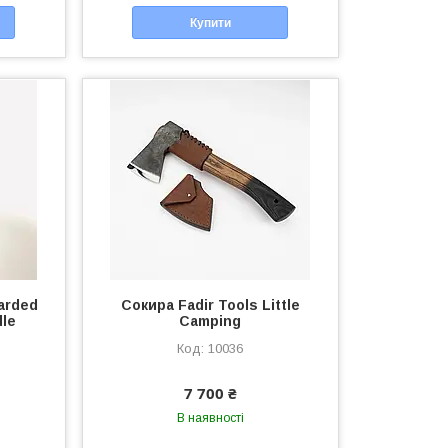
Купити
arded
Сокира Fadir Tools Little
dle
Camping
10036
7 700 ₴
В наявності