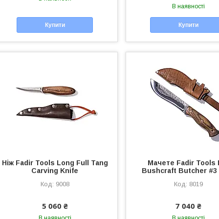
В наявності
Купити
Купити
Ніж Fadir Tools Long Full Tang
Мачете Fadir Tools 
Carving Knife
Bushcraft Butcher #3 
9008
8019
5 060 ₴
7 040 ₴
В наявності
В наявності