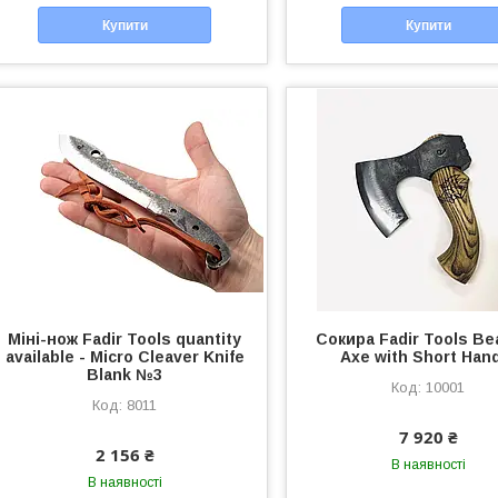
Купити
Купити
Міні-нож Fadir Tools quantity
Сокира Fadir Tools Be
available - Micro Cleaver Knife
Axe with Short Han
Blank №3
10001
8011
7 920 ₴
2 156 ₴
В наявності
В наявності