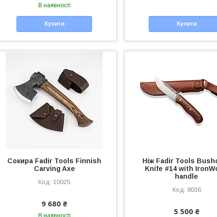
В наявності
Купити
Купити
Сокира Fadir Tools Finnish
Ніж Fadir Tools Bushc
Carving Axe
Knife #14 with Iron
handle
10025
8036
9 680 ₴
5 500 ₴
В наявності