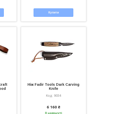
Купити
raft
Ніж Fadir Tools Dark Carving
Wood
Knife
9034
6 160 ₴
В наявності