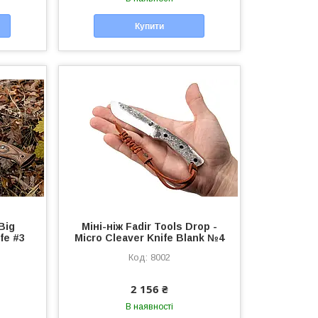
Купити
Big
Міні-ніж Fadir Tools Drop -
fe #3
Micro Cleaver Knife Blank №4
8002
2 156 ₴
В наявності