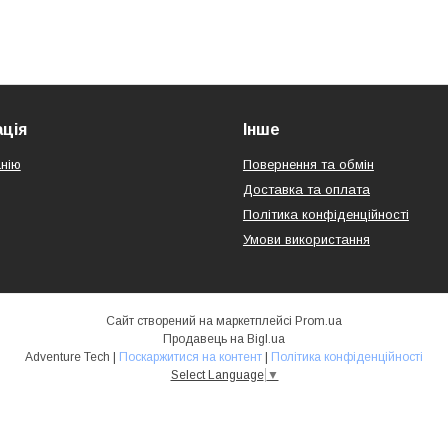
ція
Інше
нію
Повернення та обмін
Доставка та оплата
Політика конфіденційності
Умови використання
Сайт створений на маркетплейсі
Prom.ua
Продавець на Bigl.ua
Adventure Tech |
Поскаржитися на контент
|
Політика конфіденційності
Select Language
▼