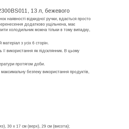
2300BS011, 13 л, бежевого
нок наявності відкидної ручки, вдається просто
 перенесення додатково ущільнена, має
крити холодильник можна тільки в тому випадку,
матеріал з усіх 6 сторін.
 її використання як підсклянник. В цьому
ератури протягом доби.
максимальну безпеку використання продуктів,
из), 30 х 17 см (верх), 29 см (висота);