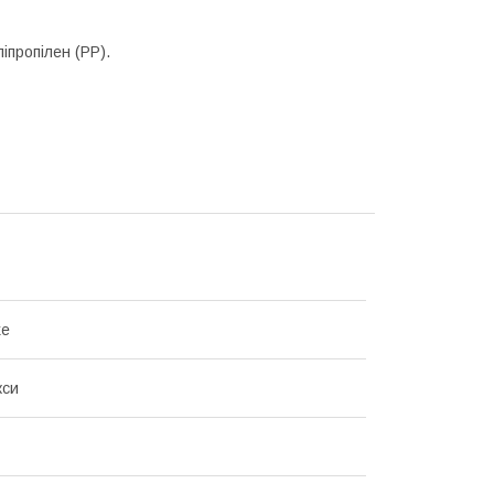
ліпропілен (РР).
ke
кси