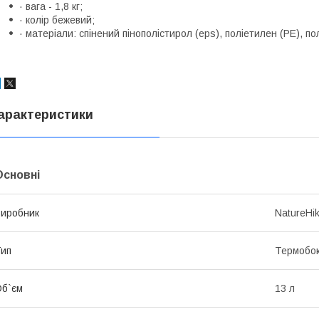
· вага - 1,8 кг;
· колір бежевий;
· матеріали: спінений пінополістирол (eps), поліетилен (PE), по
арактеристики
Основні
иробник
NatureHi
ип
Термобо
б`єм
13 л