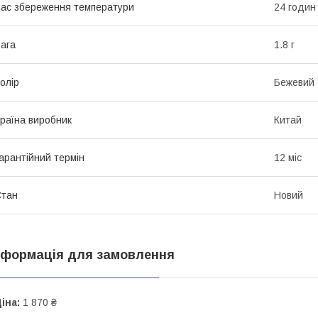
ас збереження температури
24 годин
ага
1.8 г
олір
Бежевий
раїна виробник
Китай
арантійний термін
12 міс
Стан
Новий
нформація для замовлення
іна:
1 870 ₴