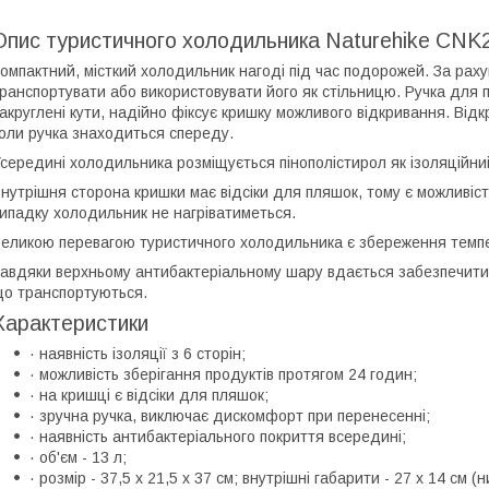
Опис туристичного холодильника Naturehike CNK
омпактний, місткий холодильник нагоді під час подорожей. За раху
ранспортувати або використовувати його як стільницю. Ручка для
акруглені кути, надійно фіксує кришку можливого відкривання. Від
оли ручка знаходиться спереду.
середині холодильника розміщується пінополістирол як ізоляційний 
нутрішня сторона кришки має відсіки для пляшок, тому є можливість
ипадку холодильник не нагріватиметься.
еликою перевагою туристичного холодильника є збереження темп
авдяки верхньому антибактеріальному шару вдається забезпечити 
о транспортуються.
Характеристики
· наявність ізоляції з 6 сторін;
· можливість зберігання продуктів протягом 24 годин;
· на кришці є відсіки для пляшок;
· зручна ручка, виключає дискомфорт при перенесенні;
· наявність антибактеріального покриття всередині;
· об'єм - 13 л;
· розмір - 37,5 х 21,5 х 37 см; внутрішні габарити - 27 х 14 см (н