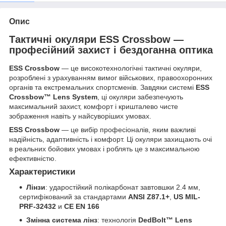
Опис
Тактичні окуляри ESS Crossbow —
професійний захист і бездоганна оптика
ESS Crossbow
— це високотехнологічні тактичні окуляри,
розроблені з урахуванням вимог військових, правоохоронних
органів та екстремальних спортсменів. Завдяки системі
ESS
Crossbow™ Lens System
, ці окуляри забезпечують
максимальний захист, комфорт і кришталево чисте
зображення навіть у найсуворіших умовах.
ESS Crossbow
— це вибір професіоналів, яким важливі
надійність, адаптивність і комфорт. Ці окуляри захищають очі
в реальних бойових умовах і роблять це з максимальною
ефективністю.
Характеристики
Лінзи
: ударостійкий полікарбонат завтовшки 2.4 мм,
сертифікований за стандартами
ANSI Z87.1+
,
US MIL-
PRF-32432
и
CE EN 166
Змінна система лінз
: технологія
DedBolt™ Lens