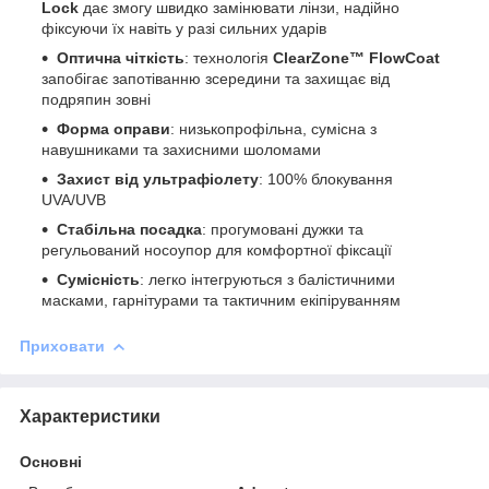
Lock
дає змогу швидко замінювати лінзи, надійно
фіксуючи їх навіть у разі сильних ударів
Оптична чіткість
: технологія
ClearZone™ FlowCoat
запобігає запотіванню зсередини та захищає від
подряпин зовні
Форма оправи
: низькопрофільна, сумісна з
навушниками та захисними шоломами
Захист від ультрафіолету
: 100% блокування
UVA/UVB
Стабільна посадка
: прогумовані дужки та
регульований носоупор для комфортної фіксації
Сумісність
: легко інтегруються з балістичними
масками, гарнітурами та тактичним екіпіруванням
Приховати
Характеристики
Основні