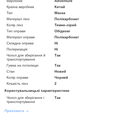
Виробник
Adventure
Країна виробник
Китай
Тип
Маска
Матеріал лінз
Полікарбонат
Колір лінз
Темно-сірий
Тип оправи
Обідкові
Матеріал оправи
Полікарбонат
Складна оправа
Ні
Поляризація
Ні
Чохол для зберігання й
Так
транспортування
Гумка на потилицю
Так
Стан
Новий
Колір оправи
Чорний
Кількість лінз
2
Користувальницькі характеристики
Чохол для зберігання і
Так
транспортування
Приховати