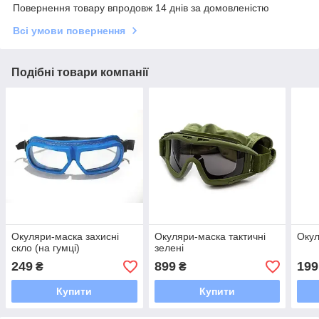
Повернення товару впродовж 14 днів за домовленістю
Всі умови повернення
Подібні товари компанії
Окуляри-маска захисні
Окуляри-маска тактичні
Окул
скло (на гумці)
зелені
249
899
199
₴
₴
Купити
Купити