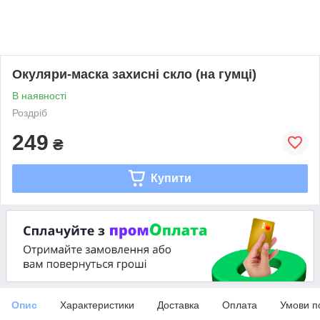
Окуляри-маска захисні скло (на гумці)
В наявності
Роздріб
249
₴
Купити
Опис
Характеристики
Доставка
Оплата
Умови п