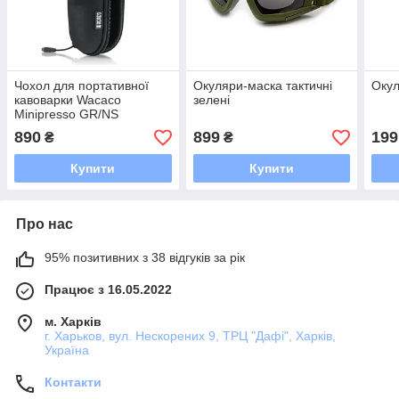
Чохол для портативної
Окуляри-маска тактичні
Окул
кавоварки Wacaco
зелені
Minipresso GR/NS
890
899
199
₴
₴
Купити
Купити
Про нас
95% позитивних з 38 відгуків за рік
Працює з 16.05.2022
м. Харків
г. Харьков, вул. Нескорених 9, ТРЦ "Дафі", Харків,
Україна
Контакти