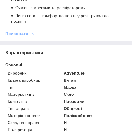
Сумісні з масками та респіраторами
Легка вага — комфортно навіть у разі тривалого
носіння
Приховати
Характеристики
Основні
Виробник
Adventure
Країна виробник
Китай
Тип
Маска
Матеріал лінз
Скло
Колір лінз
Прозорий
Тип оправи
Обідкові
Матеріал оправи
Полікарбонат
Складна оправа
Ні
Поляризація
Ні