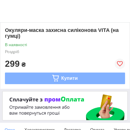
Окуляри-маска захисна силіконова VITA (на
гумці)
В наявності
Роздріб
299
₴
Купити
Опис
Характеристики
Доставка
Оплата
Умови п