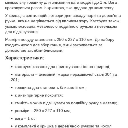
мінімальну товщину для зниження ваги моделі до 1 кг. Вага
враховується разом із кришкою, яка додана до комплекту.
У кришці є вентиляційні отвори для виходу пари та дерев'яна
ручка, яка не нагрівається під впливом жару. Каструля також
укомплектована металевою подвійною ручкою з петелькою
для підвішування.
Розміри посуду становлять 250 х 227 х 110 мм. До набору
входить чохол для зберігання, який закривається за
допомогою застібки-блискавки.
Характеристики:
каструля-казанок для приготування їжі на природі;
матеріали – алюміній, марки нержавіючої сталі 304 та
201;
товщина дна становить близько 5 мм;
є антипригарне покриття;
ємність можна підвішувати за подвійну ручку з металу;
розміри – 250 х 227 х 110 мм;
вага – 1 кг;
у комплекті є кришка з дерев'яною ручкою та чохол