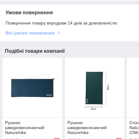
Умови повернення
Повернення товару впродовж 14 днів за домовленістю
Всі умови повернення
Подібні товари компанії
Рушник
Рушник
Спа
швидковисихаючий
швидковисихаючий
Natu
Naturehike
Naturehike
CNK
CNK2300SS010, 90*38,
CNK2300SS010, 90*38,
кори