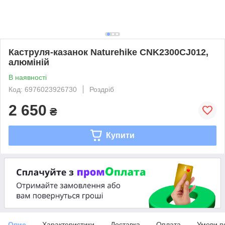
Каструля-казанок Naturehike CNK2300CJ012,
алюміній
В наявності
Код: 6976023926730
Роздріб
2 650
₴
Купити
Опис
Характеристики
Доставка
Оплата
Умови п