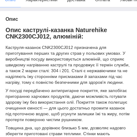
Опис
Опис каструлі-казанка Naturehike
CNK2300CJ012, алюміній:
Каструля-казанок CNK2300CJ012 призначена для
приготування перших та других страв у польових умовах. У
виробництві посуду використовується алюміній, що сприяє
швидкому нагріванню каструлі та продовжує її термін служби,
а також 2 марки сталі: 304 і 201. Сталі є нержавіючими та не
наділяють їжу сторонніми присмаками й запахами під час
нагріву, тому є повністю безпечними для здоров'я людини.
У посуді передбачено антипригарне покриття, яке запобігає
пригоранню харчових продуктів, даючи можливість готувати
здорову їжу без використання олії. Покриття також полегшує
очищення ємності — для цього достатньо промити казанок
під проточною водою, щоб усунути залишки їжі та жиру, потім
протерти поверхню чистим рушником.
Товщина дна, що дорівнює близько 5 мм, дозволяє надовго
зберегти приготовані страви теплими. Стінки мають