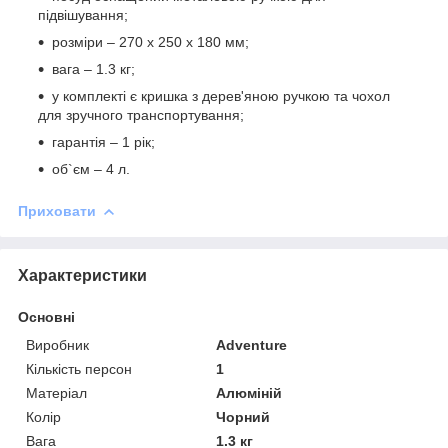
підвішування;
розміри – 270 х 250 х 180 мм;
вага – 1.3 кг;
у комплекті є кришка з дерев'яною ручкою та чохол
для зручного транспортування;
гарантія – 1 рік;
об`єм – 4 л.
Приховати
Характеристики
Основні
Виробник
Adventure
Кількість персон
1
Матеріал
Алюміній
Колір
Чорний
Вага
1.3 кг