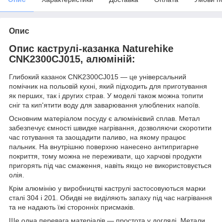
Опис
Опис каструлі-казанка Naturehike
CNK2300CJ015, алюміній:
Глибокий казанок CNK2300CJ015 — це універсальний
помічник на польовій кухні, який підходить для приготування
як перших, так і других страв. У моделі також можна топити
сніг та кип'ятити воду для заварювання улюблених напоїв.
Основним матеріалом посуду є алюмінієвий сплав. Метал
забезпечує ємності швидке нагрівання, дозволяючи скоротити
час готування та заощадити паливо, на якому працює
пальник. На внутрішню поверхню нанесено антипригарне
покриття, тому можна не переживати, що харчові продукти
пригорять під час смаження, навіть якщо не використовується
олія.
Крім алюмінію у виробництві каструлі застосовуються марки
сталі 304 і 201. Обидві не виділяють запаху під час нагрівання
та не надають їжі сторонніх присмаків.
Ще одна перевага матеріалів — простота у догляді. Метали