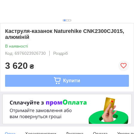
Каструля-казанок Naturehike CNK2300CJ015,
алюміній
В наявності
Код: 6976023926730
Роздріб
3 620
₴
Купити
Опис
Характеристики
Доставка
Оплата
Умови п