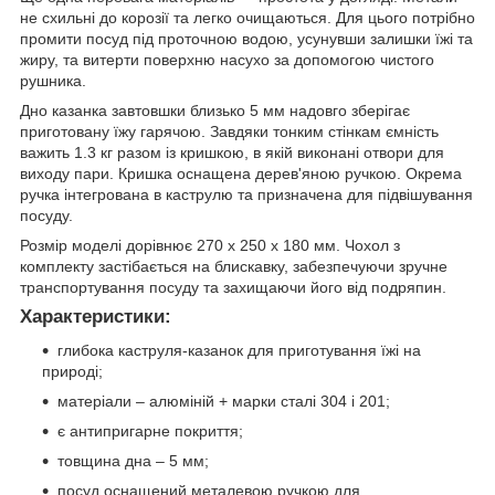
не схильні до корозії та легко очищаються. Для цього потрібно
промити посуд під проточною водою, усунувши залишки їжі та
жиру, та витерти поверхню насухо за допомогою чистого
рушника.
Дно казанка завтовшки близько 5 мм надовго зберігає
приготовану їжу гарячою. Завдяки тонким стінкам ємність
важить 1.3 кг разом із кришкою, в якій виконані отвори для
виходу пари. Кришка оснащена дерев'яною ручкою. Окрема
ручка інтегрована в каструлю та призначена для підвішування
посуду.
Розмір моделі дорівнює 270 х 250 х 180 мм. Чохол з
комплекту застібається на блискавку, забезпечуючи зручне
транспортування посуду та захищаючи його від подряпин.
Характеристики:
глибока каструля-казанок для приготування їжі на
природі;
матеріали – алюміній + марки сталі 304 і 201;
є антипригарне покриття;
товщина дна – 5 мм;
посуд оснащений металевою ручкою для