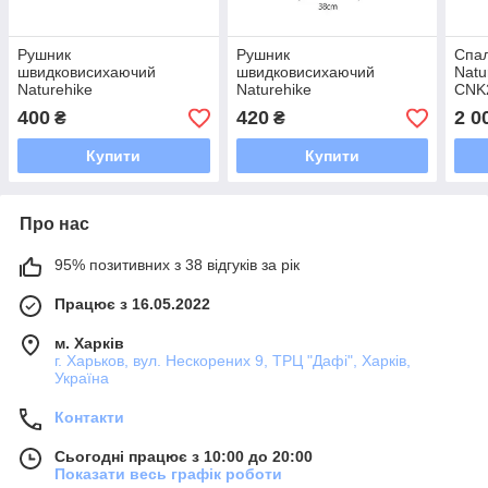
Рушник
Рушник
Спа
швидковисихаючий
швидковисихаючий
Natu
Naturehike
Naturehike
CNK
CNK2300SS010, 90*38,
CNK2300SS010, 90*38,
кори
400
420
2 0
₴
₴
темно-синій
темно-зелений
Купити
Купити
Про нас
95% позитивних з 38 відгуків за рік
Працює з 16.05.2022
м. Харків
г. Харьков, вул. Нескорених 9, ТРЦ "Дафі", Харків,
Україна
Контакти
Сьогодні працює з 10:00 до 20:00
Показати весь графік роботи