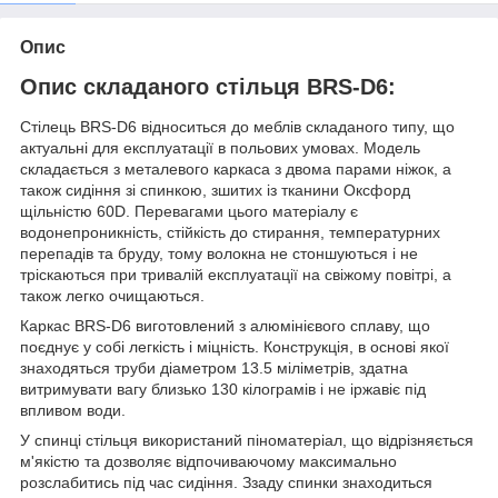
Опис
Опис складаного стільця BRS-D6:
Стілець BRS-D6 відноситься до меблів складаного типу, що
актуальні для експлуатації в польових умовах. Модель
складається з металевого каркаса з двома парами ніжок, а
також сидіння зі спинкою, зшитих із тканини Оксфорд
щільністю 60D. Перевагами цього матеріалу є
водонепроникність, стійкість до стирання, температурних
перепадів та бруду, тому волокна не стоншуються і не
тріскаються при тривалій експлуатації на свіжому повітрі, а
також легко очищаються.
Каркас BRS-D6 виготовлений з алюмінієвого сплаву, що
поєднує у собі легкість і міцність. Конструкція, в основі якої
знаходяться труби діаметром 13.5 міліметрів, здатна
витримувати вагу близько 130 кілограмів і не іржавіє під
впливом води.
У спинці стільця використаний піноматеріал, що відрізняється
м'якістю та дозволяє відпочиваючому максимально
розслабитись під час сидіння. Ззаду спинки знаходиться