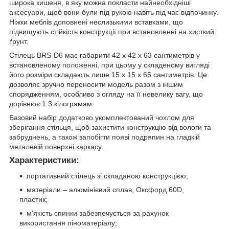
широка кишеня, в яку можна покласти найнеобхідніші
аксесуари, щоб вони були під рукою навіть під час відпочинку.
Ніжки меблів доповнені неслизькими вставками, що
підвищують стійкість конструкції при встановленні на хисткий
ґрунт.
Стілець BRS-D6 має габарити 42 х 42 х 63 сантиметрів у
встановленому положенні, при цьому у складеному вигляді
його розміри складають лише 15 х 15 х 65 сантиметрів. Це
дозволяє зручно переносити модель разом з іншим
спорядженням, особливо з огляду на її невелику вагу, що
дорівнює 1.3 кілограмам.
Базовий набір додатково укомплектований чохлом для
зберігання стільця, щоб захистити конструкцію від вологи та
забруднень, а також запобігти появі подряпин на гладкій
металевій поверхні каркасу.
Характеристики:
портативний стілець зі складаною конструкцією;
матеріали – алюмінієвий сплав, Оксфорд 60D,
пластик;
м'якість спинки забезпечується за рахунок
використання піноматеріалу;