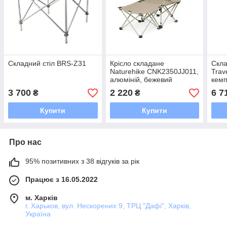
Складний стіл BRS-Z31
Крісло складане
Скла
Naturehike CNK2350JJ011,
Trav
алюміній, бежевий
кемп
3 700
2 220
6 7
₴
₴
Купити
Купити
Про нас
95% позитивних з 38 відгуків за рік
Працює з 16.05.2022
м. Харків
г. Харьков, вул. Нескорених 9, ТРЦ "Дафі", Харків,
Україна