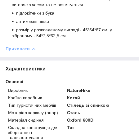
вигоряє з часом та не розтягується
підлокітники з бука
антиковзні ніжки
розмір у розкладеному вигляді - 45*54*67 см, у
зібраному - 54*7,5*62,5 см
Приховати
Характеристики
Основні
Виробник
NatureHike
Країна виробник
Китай
Тип туристичних меблів
Стілець зі спинкою
Матеріал каркасу (опор)
Сталь
Матеріал сидіння
Oxford 600D
Складна конструкція для
Так
зберігання і
транспортування