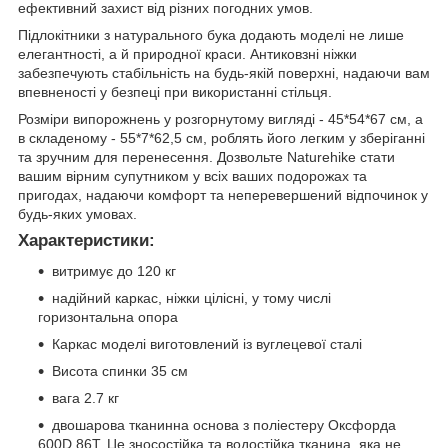
ефективний захист від різних погодних умов.
Підлокітники з натурального бука додають моделі не лише
елегантності, а й природної краси. Антиковзні ніжки
забезпечують стабільність на будь-якій поверхні, надаючи вам
впевненості у безпеці при використанні стільця.
Розміри випорожнень у розгорнутому вигляді - 45*54*67 см, а
в складеному - 55*7*62,5 см, роблять його легким у зберіганні
та зручним для перенесення. Дозвольте Naturehike стати
вашим вірним супутником у всіх ваших подорожах та
пригодах, надаючи комфорт та неперевершений відпочинок у
будь-яких умовах.
Характеристики:
витримує до 120 кг
надійний каркас, ніжки цілісні, у тому числі
горизонтальна опора
Каркас моделі виготовлений із вуглецевої сталі
Висота спинки 35 см
вага 2.7 кг
двошарова тканинна основа з поліестеру Оксфорда
600D 86T. Це зносостійка та водостійка тканина, яка не