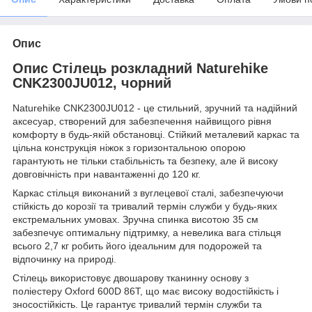
Опис
Опис Стілець розкладний Naturehike
CNK2300JU012, чорний
Naturehike CNK2300JU012 - це стильний, зручний та надійний
аксесуар, створений для забезпечення найвищого рівня
комфорту в будь-якій обстановці. Стійкий металевий каркас та
цільна конструкція ніжок з горизонтальною опорою
гарантують не тільки стабільність та безпеку, але й високу
довговічність при навантаженні до 120 кг.
Каркас стільця виконаний з вуглецевої сталі, забезпечуючи
стійкість до корозії та тривалий термін служби у будь-яких
екстремальних умовах. Зручна спинка висотою 35 см
забезпечує оптимальну підтримку, а невелика вага стільця
всього 2,7 кг робить його ідеальним для подорожей та
відпочинку на природі.
Стілець використовує двошарову тканинну основу з
поліестеру Oxford 600D 86T, що має високу водостійкість і
зносостійкість. Це гарантує тривалий термін служби та