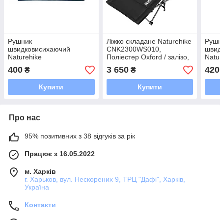
Рушник
Ліжко складане Naturehike
Руш
швидковисихаючий
CNK2300WS010,
шви
Naturehike
Поліестер Oxford / залізо,
Natu
CNK2300SS010, 90*38,
чорний
CNK2
400
3 650
420
₴
₴
темно-синій
темн
Купити
Купити
Про нас
95% позитивних з 38 відгуків за рік
Працює з 16.05.2022
м. Харків
г. Харьков, вул. Нескорених 9, ТРЦ "Дафі", Харків,
Україна
Контакти