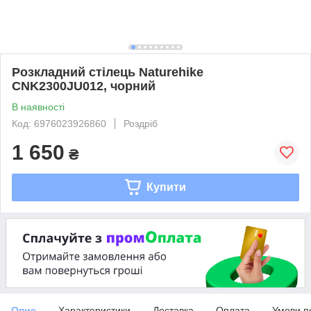
Розкладний стілець Naturehike
CNK2300JU012, чорний
В наявності
Код: 6976023926860
Роздріб
1 650
₴
Купити
Опис
Характеристики
Доставка
Оплата
Умови п