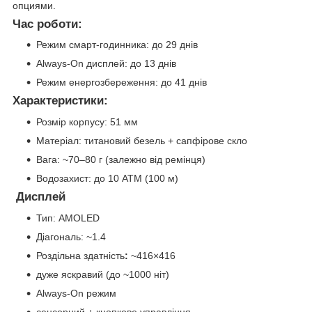
опциями.
Час роботи:
Режим смарт-годинника: до 29 днів
Always-On дисплей: до 13 днів
Режим енергозбереження: до 41 днів
Характеристики:
Розмір корпусу: 51 мм
Матеріал: титановий безель + сапфірове скло
Вага: ~70–80 г (залежно від ремінця)
Водозахист: до 10 ATM (100 м)
Дисплей
Тип: AMOLED
Діагональ: ~1.4
Роздільна здатність
:
~416×416
дуже яскравий (до ~1000 ніт)
Always-On режим
сенсорний + кнопкове управління