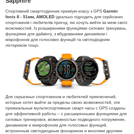
Sapphire
Спортивний смартгодинник преміум-класу з GPS
Garmin
fenix 8 - 51мм, AMOLED
ідеально підходить для серйозних
спортсменів і любителів пригод, які хочуть вийти за межі своїх
можливостей, Із розширеними функціями силових тренувань,
функціями для дайвінгу, з вбудованими динаміком і
мікрофоном для голосових функцій та світлодіодним
ліхтариком тощо.
Для серьезных спортсменов и любителей приключений,
которые хотят выйти за пределы своих возможностей, эти
премиальные мультиспортивные смарт-часы с GPS созданы
для эффективной работы – с расширенными функциями для
силовых тренировок, возможностью подводного погружение,
динамиком и микрофоном для голосовых функций,
встроенным светодиодным фонариком и многими другими