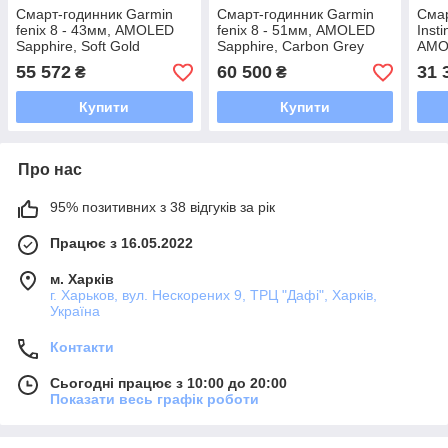
Смарт-годинник Garmin
Смарт-годинник Garmin
Смар
fenix 8 - 43мм, AMOLED
fenix 8 - 51мм, AMOLED
Insti
Sapphire, Soft Gold
Sapphire, Carbon Grey
AMOL
55 572
60 500
31 
₴
₴
Купити
Купити
Про нас
95% позитивних з 38 відгуків за рік
Працює з 16.05.2022
м. Харків
г. Харьков, вул. Нескорених 9, ТРЦ "Дафі", Харків,
Україна
Контакти
Сьогодні працює з 10:00 до 20:00
Показати весь графік роботи