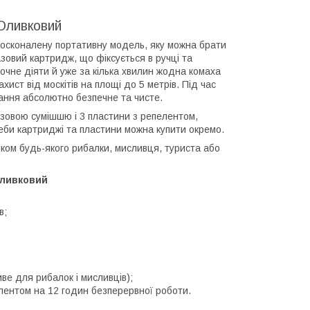
 Оливковий
досконалену портативну модель, яку можна брати
азовий картридж, що фіксується в ручці та
почне діяти й уже за кілька хвилин жодна комаха
ист від москітів на площі до 5 метрів. Під час
тання абсолютно безпечне та чисте.
азовою сумішшю і 3 пластини з репелентом,
еби картриджі та пластини можна купити окремо.
ком будь-якого рибалки, мисливця, туриста або
 Оливковий
в;
ве для рибалок і мисливців);
елентом на 12 годин безперервної роботи.