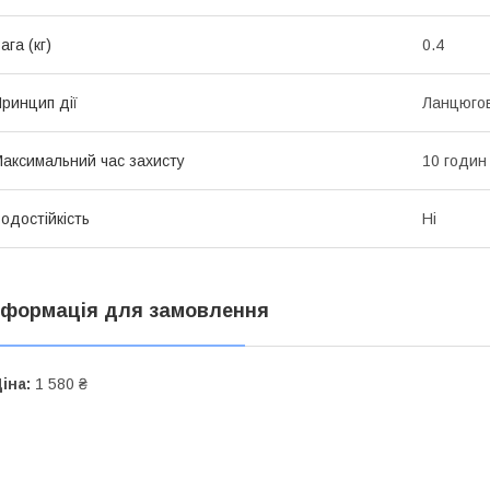
ага (кг)
0.4
ринцип дії
Ланцюгов
аксимальний час захисту
10 годин
одостійкість
Ні
нформація для замовлення
іна:
1 580 ₴