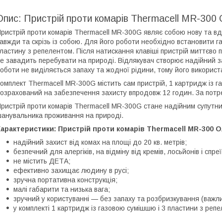
Опис: Пристрій проти комарів Thermacell MR-300
ристрій проти комарів Thermacell MR-300G являє собою нову та в
авжди та скрізь із собою. Для його роботи необхідно встановити г
ластину з репелентом. Після натискання клавіші пристрій миттєво 
е завадить перебувати на природі. Відлякувач створює надійний зах
оботи не виділяється запаху та жодної рідини, тому його викорис
омплект Thermacell MR-300G містить сам пристрій, 1 картридж із г
озрахований на забезпечення захисту впродовж 12 годин. За потр
ристрій проти комарів Thermacell MR-300G стане надійним супутни
анувальника проживання на природі.
Характеристики: Пристрій проти комарів Thermacell MR-300
надійний захист від комах на площі до 20 кв. метрів;
безпечний для алергіків, на відміну від кремів, лосьйонів і спреї
не містить ДЕТА;
ефективно захищає людину в русі;
зручна портативна конструкція;
малі габарити та низька вага;
зручний у користуванні — без запаху та розбризкування (важли
у комплекті 1 картридж із газовою сумішшю і 3 пластини з реп