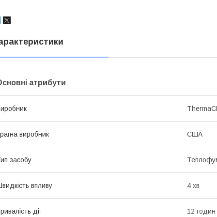
арактеристики
Основні атрибути
иробник
ThermaC
раїна виробник
США
ип засобу
Теплофум
видкість впливу
4 хв
ривалість дії
12 годин