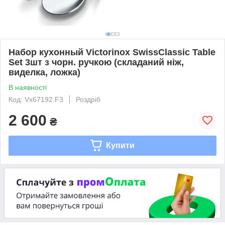
Набор кухонный Victorinox SwissClassic Table
Set 3шт з чорн. ручкою (складаний ніж,
виделка, ложка)
В наявності
Код: Vx67192.F3
Роздріб
2 600
₴
Купити