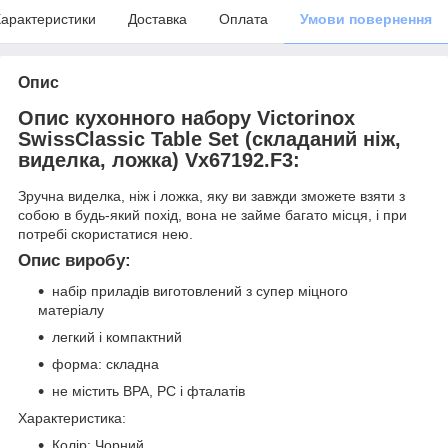
арактеристики
Доставка
Оплата
Умови повернення
Опис
Опис кухонного набору Victorinox
SwissClassic Table Set (складаний ніж,
виделка, ложка) Vx67192.F3:
Зручна виделка, ніж і ложка, яку ви завжди зможете взяти з
собою в будь-який похід, вона не займе багато місця, і при
потребі скористатися нею.
Опис виробу:
набір приладів виготовлений з супер міцного
матеріалу
легкий і компактний
форма: складна
не містить BPA, PC і фталатів
Характеристика:
Колір: Чорний