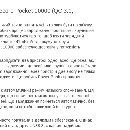
ecore Pocket 10000 (QC 3.0,
кий точно оцінять усі, хто звик бути на зв'язку.
робить процес заряджання простішим і зручнішим,
но турбуватися про те, щоб взяти зарядний
ільності 241 мВтч/год і акумулятору з
t 10000 забезпечує довговічну потужність,
заряджати два пристрої одночасно. Це означає,
ь із друзями, що особливо зручно під час поїздок
я заряджання через пристрій дає змогу не тільки
ґаджети. Це робить Power Bank справжнім
0 є автоматичний режим низького споживання. Ця
, що споживають мінімальну кількість енергії.
нені, що заряджання почнеться автоматично, без
ках, коли потрібно швидко й без турбот
часто пов'язана з деякими небезпеками. Однак
ідний стандарту UN38.3, є вашим надійним