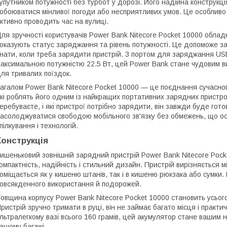
упутником потужності без турбот у дорозі. Його надійна конструкц
обоюватися мінливої погоди або несприятливих умов. Це особливо
ктивно проводить час на вулиці.
ля зручності користувачів Power Bank Nitecore Pocket 10000 обла
оказують статус заряджання та рівень потужності. Це допоможе за
нати, коли треба зарядити пристрій. З портом для заряджання US
аксимальною потужністю 22.5 Вт, цей Power Bank стане чудовим в
ля тривалих поїздок.
агалом Power Bank Nitecore Pocket 10000 — це поєднання сучасног
кі роблять його одним із найкращих портативних зарядних пристрої
еребуваєте, і які пристрої потрібно зарядити, він завжди буде гот
асолоджуватися свободою мобільного зв'язку без обмежень, що ос
пілкування і технологій.
Конструкція
ишеньковий зовнішній зарядний пристрій Power Bank Nitecore Pocke
омпактність, надійність і стильний дизайн. Пристрій вирізняється 
оміщається як у кишеню штанів, так і в кишеню рюкзака або сумки
овсякденного використання й подорожей.
овщина корпусу Power Bank Nitecore Pocket 10000 становить усього
ристрій зручно тримати в руці, він не займає багато місця і практ
льтралегкому вазі всього 160 грамів, цей акумулятор стане вашим 
ашому багажі.