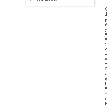
P
Й
у
п
в
с
О
щ
а
п
у
О
ф
П
п
з
С
P