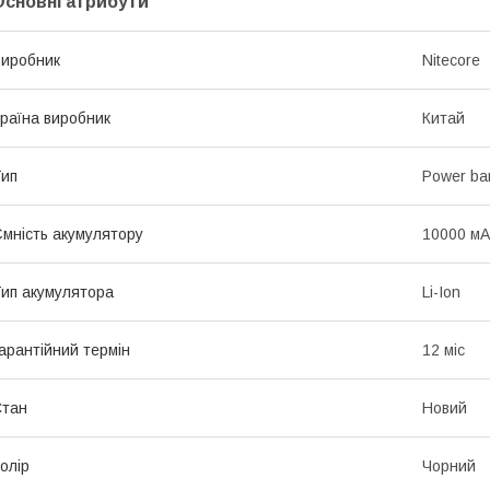
Основні атрибути
иробник
Nitecore
раїна виробник
Китай
ип
Power ba
мність акумулятору
10000 мА
ип акумулятора
Li-Ion
арантійний термін
12 міс
Стан
Новий
олір
Чорний