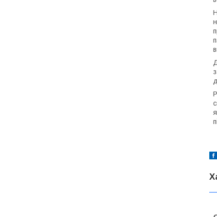
Н
н
п
п
в
Д
з
д
P
с
я
п
Х