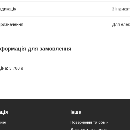
ндикація
З індика
ризначення
Для елек
нформація для замовлення
іна:
3 780 ₴
ція
Інше
нію
Повернення та обмін
Доставка та оплата