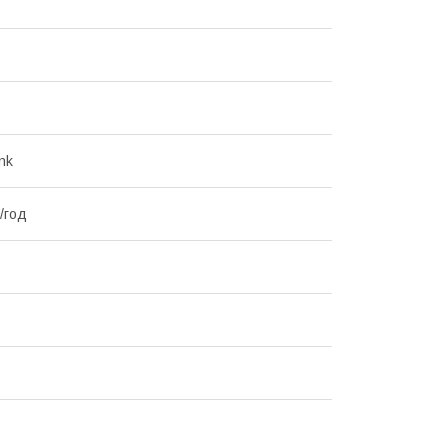
nk
/год