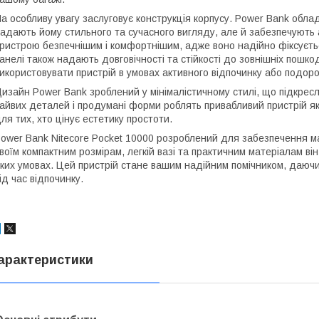
а особливу увагу заслуговує конструкція корпусу. Power Bank обла
адають йому стильного та сучасного вигляду, але й забезпечують
ристрою безпечнішим і комфортнішим, адже воно надійно фіксується
анелі також надають довговічності та стійкості до зовнішніх пошк
икористовувати пристрій в умовах активного відпочинку або подор
изайн Power Bank зроблений у мінімалістичному стилі, що підкресл
айвих деталей і продумані форми роблять привабливий пристрій як 
ля тих, хто цінує естетику простоти.
ower Bank Nitecore Pocket 10000 розроблений для забезпечення ма
воїм компактним розмірам, легкій вазі та практичним матеріалам в
ких умовах. Цей пристрій стане вашим надійним помічником, даючи
ід час відпочинку.
арактеристики