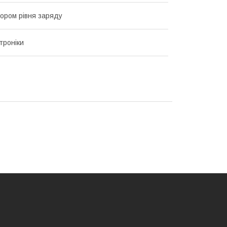
тором рівня заряду
троніки