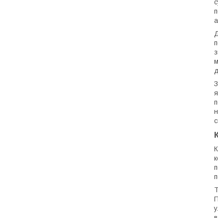
с
п
а
Д
п
з
м
д
З
я
п
н
с
К
к
п
п
Т
П
у
в