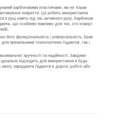
днаний карбоновими пластинами, які не тільки
 антиковзне покриття. Це робить використання
 в руці навіть під час активного руху. Карбонові
оджень, що особливо важливо для тих, хто планує
ожей.
ює його функціональність і універсальність. Брак
для прихильників технологічних ґаджетів, так і
ксимальної зручності та надійності. Завдяки
ін ідеально підходить для використання в будь-
 змогу заряджати ґаджети в дорозі, роботі або