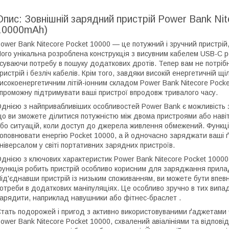
Опис: Зовнішній зарядний пристрій Power Bank Nit
10000mAh)
ower Bank Nitecore Pocket 10000 — це потужний і зручний пристрій, я
ого унікальна розроблена конструкція з висувним кабелем USB-C 
суваючи потребу в пошуку додаткових дротів. Тепер вам не потріб
ристрій і безліч кабелів. Крім того, завдяки високій енергетичній щ
исокоенергетичним літій-іонним складом Power Bank Nitecore Pocke
проможну підтримувати ваші пристрої впродовж тривалого часу.
днією з найпривабливіших особливостей Power Bank є можливість 
о ви зможете ділитися потужністю між двома пристроями або навіт
бо ситуацій, коли доступ до джерела живлення обмежений. Функці
оповнювати енергію Pocket 10000, а й одночасно заряджати ваші 
ніверсалом у світі портативних зарядних пристроїв.
днією з ключових характеристик Power Bank Nitecore Pocket 1000
ункція робить пристрій особливо корисним для заряджання приладів
ід'єднавши пристрій із низьким споживанням, ви можете бути впев
отреби в додаткових маніпуляціях. Це особливо зручно в тих випад
арядити, наприклад навушники або фітнес-браслет .
тать подорожей і пригод з активно використовуваними ґаджетами 
ower Bank Nitecore Pocket 10000, схвалений авіалініями та відпов