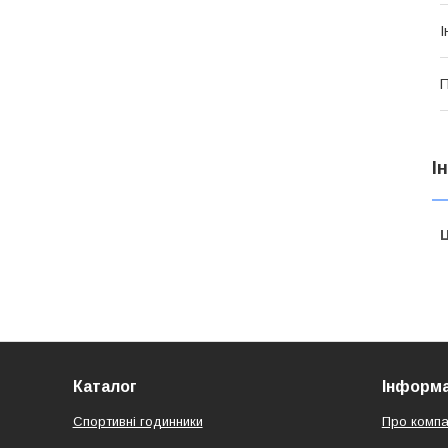
І
П
І
Ц
Каталог
Інформа
Спортивні годинники
Про компа