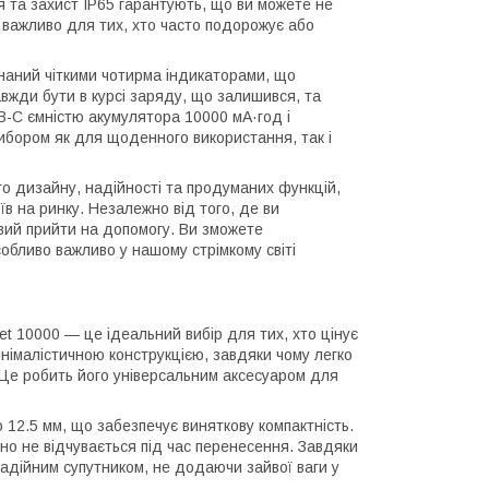
ія та захист IP65 гарантують, що ви можете не
 важливо для тих, хто часто подорожує або
днаний чіткими чотирма індикаторами, що
вжди бути в курсі заряду, що залишився, та
B-C ємністю акумулятора 10000 мА·год і
ибором як для щоденного використання, так і
о дизайну, надійності та продуманих функцій,
в на ринку. Незалежно від того, де ви
овий прийти на допомогу. Ви зможете
обливо важливо у нашому стрімкому світі
t 10000 — це ідеальний вибір для тих, хто цінує
мінімалістичною конструкцією, завдяки чому легко
. Це робить його універсальним аксесуаром для
 12.5 мм, що забезпечує виняткову компактність.
ично не відчувається під час перенесення. Завдяки
надійним супутником, не додаючи зайвої ваги у