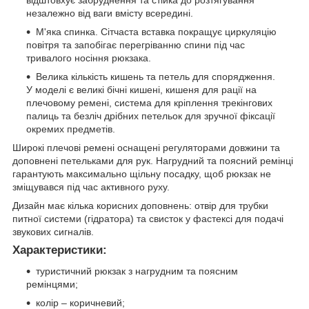
незалежно від ваги вмісту всередині.
М'яка спинка. Сітчаста вставка покращує циркуляцію
повітря та запобігає перегріванню спини під час
тривалого носіння рюкзака.
Велика кількість кишень та петель для спорядження.
У моделі є великі бічні кишені, кишеня для рації на
плечовому ремені, система для кріплення трекінгових
палиць та безліч дрібних петельок для зручної фіксації
окремих предметів.
Широкі плечові ремені оснащені регуляторами довжини та
доповнені петельками для рук. Нагрудний та поясний ремінці
гарантують максимально щільну посадку, щоб рюкзак не
зміщувався під час активного руху.
Дизайн має кілька корисних доповнень: отвір для трубки
питної системи (гідратора) та свисток у фастексі для подачі
звукових сигналів.
Характеристики:
туристичний рюкзак з нагрудним та поясним
ремінцями;
колір – коричневий;