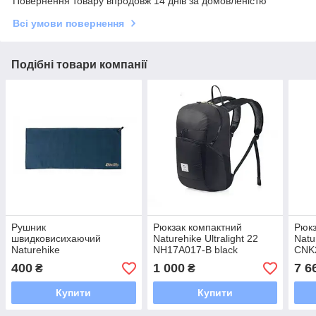
Повернення товару впродовж 14 днів за домовленістю
Всі умови повернення
Подібні товари компанії
Рушник
Рюкзак компактний
Рюкз
швидковисихаючий
Naturehike Ultralight 22
Natu
Naturehike
NH17A017-B black
CNK2
CNK2300SS010, 90*38,
біли
400
1 000
7 6
₴
₴
темно-синій
Купити
Купити