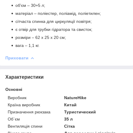
об'єм – 30+5 л;
матеріал – поліестер, поліамід, поліетилен;
сітчаста спинка для циркуляції повітря;
є отвір для трубки гідратора та свисток;
розміри – 62 х 25 х 20 см;
вага – 1,1 кг.
Приховати
Характеристики
Основні
Виробник
NatureHike
Країна виробник
Китай
Призначення рюкзака
Туристический
Об`єм
35 л
Вентиляція спини
Сітка