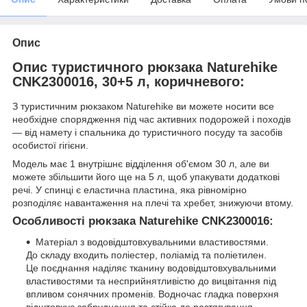
Опис
Опис туристичного рюкзака Naturehike
CNK2300016, 30+5 л, коричневого:
З туристичним рюкзаком Naturehike ви можете носити все
необхідне спорядження під час активних подорожей і походів
— від намету і спальника до туристичного посуду та засобів
особистої гігієни.
Модель має 1 внутрішнє відділення об'ємом 30 л, але ви
можете збільшити його ще на 5 л, щоб упакувати додаткові
речі. У спинці є еластична пластина, яка рівномірно
розподіляє навантаження на плечі та хребет, знижуючи втому.
Особливості рюкзака Naturehike CNK2300016:
Матеріал з водовідштовхувальними властивостями.
До складу входить поліестер, поліамід та поліетилен.
Це поєднання наділяє тканину водовідштовхувальними
властивостями та несприйнятливістю до вицвітання під
впливом сонячних променів. Водночас гладка поверхня
відштовхує забруднення та стійка до розтягування