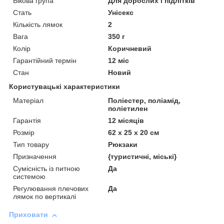
Вікова група
Для дорослих і підлітків
Стать
Унісекс
Кількість лямок
2
Вага
350 г
Колір
Коричневий
Гарантійний термін
12 міс
Стан
Новий
Користувацькі характеристики
Матеріал
Поліестер, поліамід,
поліетилен
Гарантія
12 місяців
Розмір
62 х 25 х 20 см
Тип товару
Рюкзаки
Призначення
{туристичні, міські}
Сумісність із питною
Да
системою
Регулювання плечових
Да
лямок по вертикалі
Приховати