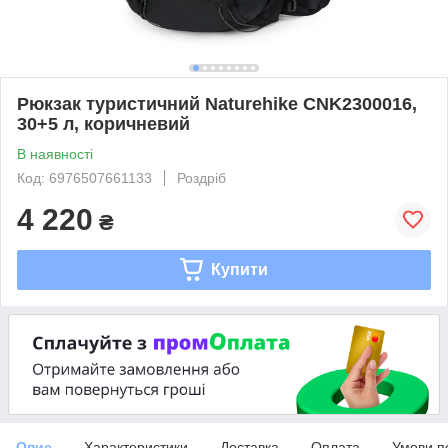
Рюкзак туристичний Naturehike CNK2300016,
30+5 л, коричневий
В наявності
Код: 6976507661133
Роздріб
4 220
₴
Купити
Опис
Характеристики
Доставка
Оплата
Умови п