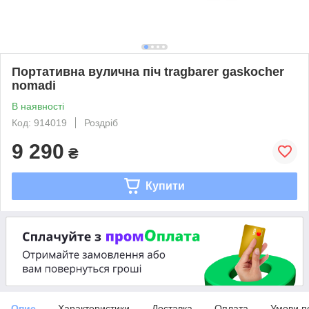
Портативна вулична піч tragbarer gaskocher
nomadi
В наявності
Код: 914019
Роздріб
9 290
₴
Купити
Опис
Характеристики
Доставка
Оплата
Умови п