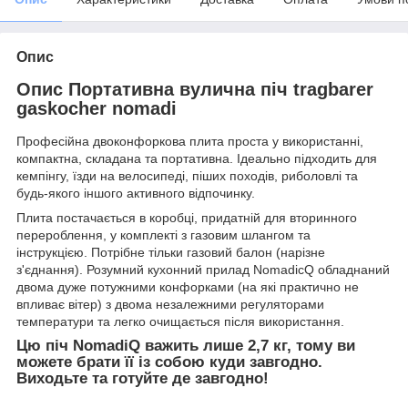
Опис
Опис Портативна вулична піч tragbarer
gaskocher nomadi
Професійна двоконфоркова плита проста у використанні,
компактна, складана та портативна. Ідеально підходить для
кемпінгу, їзди на велосипеді, піших походів, риболовлі та
будь-якого іншого активного відпочинку.
Плита постачається в коробці, придатній для вторинного
перероблення, у комплекті з газовим шлангом та
інструкцією. Потрібне тільки газовий балон (нарізне
з'єднання). Розумний кухонний прилад NomadicQ обладнаний
двома дуже потужними конфорками (на які практично не
впливає вітер) з двома незалежними регуляторами
температури та легко очищається після використання.
Цю піч NomadiQ важить лише 2,7 кг, тому ви
можете брати її із собою куди завгодно.
Виходьте та готуйте де завгодно!