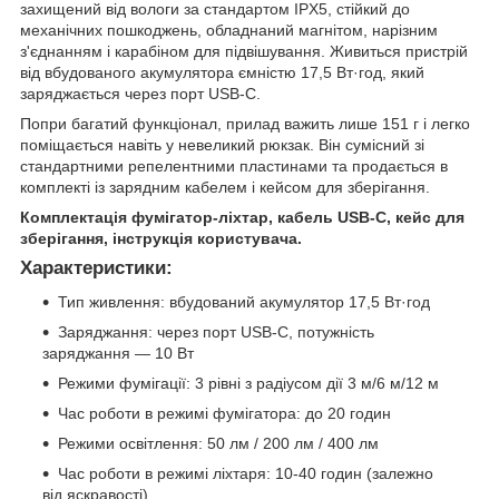
захищений від вологи за стандартом IPX5, стійкий до
механічних пошкоджень, обладнаний магнітом, нарізним
з'єднанням і карабіном для підвішування. Живиться пристрій
від вбудованого акумулятора ємністю 17,5 Вт·год, який
заряджається через порт USB-C.
Попри багатий функціонал, прилад важить лише 151 г і легко
поміщається навіть у невеликий рюкзак. Він сумісний зі
стандартними репелентними пластинами та продається в
комплекті із зарядним кабелем і кейсом для зберігання.
Комплектація фумігатор-ліхтар, кабель USB-C, кейс для
зберігання, інструкція користувача.
Характеристики:
Тип живлення: вбудований акумулятор 17,5 Вт·год
Заряджання: через порт USB-C, потужність
заряджання — 10 Вт
Режими фумігації: 3 рівні з радіусом дії 3 м/6 м/12 м
Час роботи в режимі фумігатора: до 20 годин
Режими освітлення: 50 лм / 200 лм / 400 лм
Час роботи в режимі ліхтаря: 10-40 годин (залежно
від яскравості)