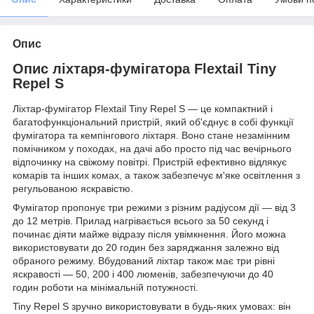
Опис
Опис ліхтаря-фумігатора Flextail Tiny
Repel S
Ліхтар-фумігатор Flextail Tiny Repel S — це компактний і
багатофункціональний пристрій, який об'єднує в собі функції
фумігатора та кемпінгового ліхтаря. Воно стане незамінним
помічником у походах, на дачі або просто під час вечірнього
відпочинку на свіжому повітрі. Пристрій ефективно відлякує
комарів та інших комах, а також забезпечує м'яке освітлення з
регульованою яскравістю.
Фумігатор пропонує три режими з різним радіусом дії — від 3
до 12 метрів. Прилад нагрівається всього за 50 секунд і
починає діяти майже відразу після увімкнення. Його можна
використовувати до 20 годин без заряджання залежно від
обраного режиму. Вбудований ліхтар також має три рівні
яскравості — 50, 200 і 400 люменів, забезпечуючи до 40
годин роботи на мінімальній потужності.
Tiny Repel S зручно використовувати в будь-яких умовах: він