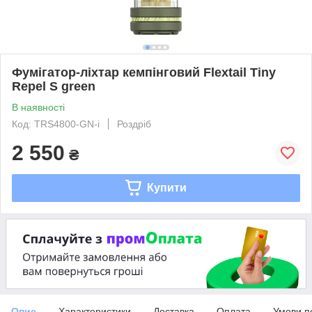
Фумігатор-ліхтар кемпінговий Flextail Tiny
Repel S green
В наявності
Код: TRS4800-GN-i
Роздріб
2 550
₴
Купити
Опис
Характеристики
Доставка
Оплата
Умови п