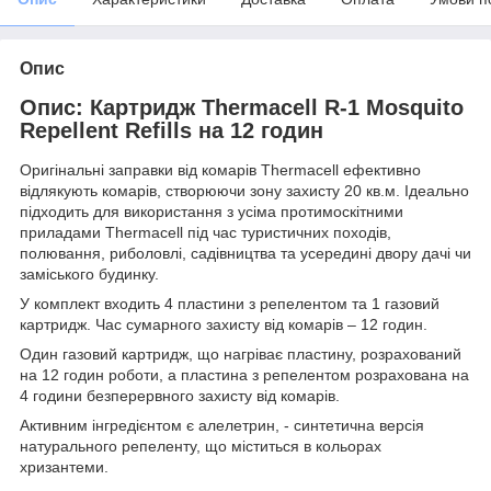
Опис
Опис: Картридж Thermacell R-1 Mosquito
Repellent Refills на 12 годин
Оригінальні заправки від комарів Thermacell ефективно
відлякують комарів, створюючи зону захисту 20 кв.м. Ідеально
підходить для використання з усіма протимоскітними
приладами Thermacell під час туристичних походів,
полювання, риболовлі, садівництва та усередині двору дачі чи
заміського будинку.
У комплект входить 4 пластини з репелентом та 1 газовий
картридж. Час сумарного захисту від комарів – 12 годин.
Один газовий картридж, що нагріває пластину, розрахований
на 12 годин роботи, а пластина з репелентом розрахована на
4 години безперервного захисту від комарів.
Активним інгредієнтом є алелетрин, - синтетична версія
натурального репеленту, що міститься в кольорах
хризантеми.