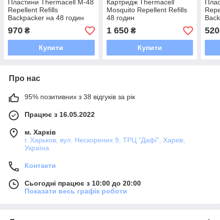
Пластини Thermacell M-48
Картридж Thermacell
Плас
Repellent Refills
Mosquito Repellent Refills
Repel
Backpacker на 48 годин
48 годин
Back
970
1 650
520
₴
₴
Купити
Купити
Про нас
95% позитивних з 38 відгуків за рік
Працює з 16.05.2022
м. Харків
г. Харьков, вул. Нескорених 9, ТРЦ "Дафі", Харків,
Україна
Контакти
Сьогодні працює з 10:00 до 20:00
Показати весь графік роботи