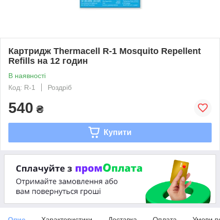
Картридж Thermacell R-1 Mosquito Repellent
Refills на 12 годин
В наявності
Код: R-1
Роздріб
540
₴
Купити
Опис
Характеристики
Доставка
Оплата
Умови п