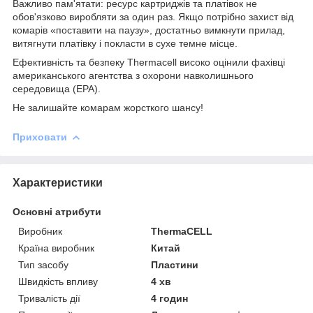
Важливо пам'ятати: ресурс картриджів та платівок не
обов'язково виробляти за один раз. Якщо потрібно захист від
комарів «поставити на паузу», достатньо вимкнути прилад,
витягнути платівку і покласти в сухе темне місце.
Ефективність та безпеку Thermacell високо оцінили фахівці
американського агентства з охорони навколишнього
середовища (ЕРА).
Не залишайте комарам жорсткого шансу!
Приховати
Характеристики
Основні атрибути
Виробник
ThermaCELL
Країна виробник
Китай
Тип засобу
Пластини
Швидкість впливу
4 хв
Тривалість дії
4 годин