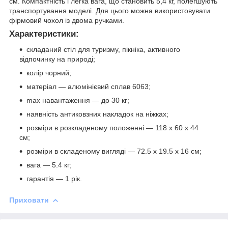
см. Компактність і легка вага, що становить 5,4 кг, полегшують
транспортування моделі. Для цього можна використовувати
фірмовий чохол із двома ручками.
Характеристики:
складаний стіл для туризму, пікніка, активного
відпочинку на природі;
колір чорний;
матеріал — алюмінієвий сплав 6063;
max навантаження — до 30 кг;
наявність антиковзних накладок на ніжках;
розміри в розкладеному положенні — 118 х 60 х 44
см;
розміри в складеному вигляді — 72.5 х 19.5 х 16 см;
вага — 5.4 кг;
гарантія — 1 рік.
Приховати