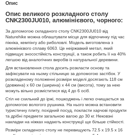
Опис
Опис великого розкладного столу
CNK2300JU010, алюмінієвого, чорного:
За допомогою складаного столу CNK2300JU010 від
Naturehike можна облаштувати місце для відпочинку під час
пікніка, кемпінгу або риболовлі. Модель виготовлена з
алюмінієвого сплаву 6063. Це неіржавкий метал, який
підвищує зносостійкість конструкції, а також робить її на 40%
легшою від аналогічних виробів із натуральної деревини.
Для встановлення стола досить розкласти основу та
зафіксувати на ньому стільницю за допомогою застібок. У
розкладеному положенні розміри моделі досягають 118 см
(довжина) х 60 см (ширина) х 44 см (висота), тому за нею
можуть вільно розміститися від 4 до 6 осіб.
Стіл не схильний до іржі, пошкоджень і легко очищається за
допомогою вологого рушника. На нього можна встановити
туристичну плиту, похідний посуд, покласти харчові продукти
та дрібні предмети загальною вагою до 30 кг. Нековзні
накладки на ніжках надають конструкції ще більше стійкості.
Розміри складеного столу не перевищують 72.5 х 19.5 х 16