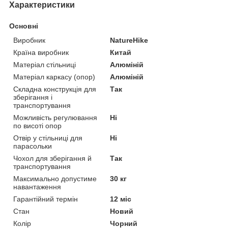
Характеристики
Основні
Виробник
NatureHike
Країна виробник
Китай
Матеріал стільниці
Алюміній
Матеріал каркасу (опор)
Алюміній
Складна конструкція для
Так
зберігання і
транспортування
Можливість регулювання
Ні
по висоті опор
Отвір у стільниці для
Ні
парасольки
Чохол для зберігання й
Так
транспортування
Максимально допустиме
30 кг
навантаження
Гарантійний термін
12 міс
Стан
Новий
Колір
Чорний