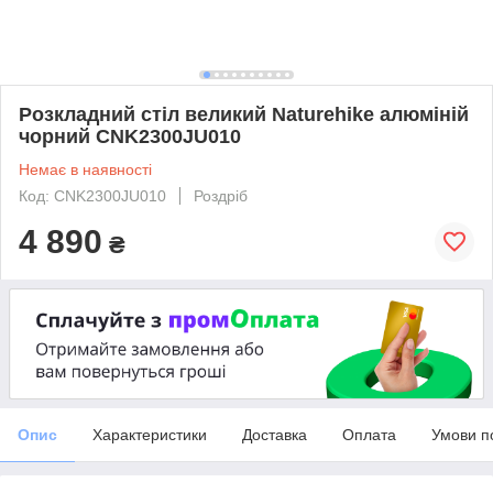
Розкладний стіл великий Naturehike алюміній
чорний CNK2300JU010
Немає в наявності
Код: CNK2300JU010
Роздріб
4 890
₴
Опис
Характеристики
Доставка
Оплата
Умови п