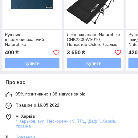
Рушник
Ліжко складане Naturehike
Руш
швидковисихаючий
CNK2300WS010,
шви
Naturehike
Поліестер Oxford / залізо,
Natu
CNK2300SS010, 90*38,
чорний
CNK2
400
3 650
420
₴
₴
темно-синій
темн
Купити
Купити
Про нас
95% позитивних з 38 відгуків за рік
Працює з 16.05.2022
м. Харків
г. Харьков, вул. Нескорених 9, ТРЦ "Дафі", Харків,
Україна
Контакти