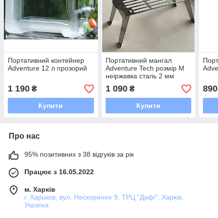
Портативний контейнер
Портативний мангал
Порт
Adventure 12 л прозорий
Adventure Tech розмір М
Adve
неіржавка сталь 2 мм
1 190
1 090
890
₴
₴
Купити
Купити
Про нас
95% позитивних з 38 відгуків за рік
Працює з 16.05.2022
м. Харків
г. Харьков, вул. Нескорених 9, ТРЦ "Дафі", Харків,
Україна