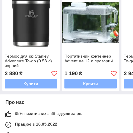
Термос для їжі Stanley
Портативний контейнер
Терм
Adventure To-go (0.53 л)
Adventure 12 л прозорий
To-g
чорний
2 880
1 190
2 9
₴
₴
Купити
Купити
Про нас
95% позитивних з 38 відгуків за рік
Працює з 16.05.2022