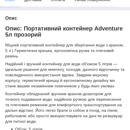
Опис
Опис: Портативний контейнер Adventure
5л прозорий
Міцний портативний контейнер для зберігання води з краном,
5 л | Герметична кришка, ергономічна ручка та плечовий
ремінь
Надійний і зручний контейнер для води об'ємом 5 літрів —
ідеальне рішення для кемпінгу, походів, дачного відпочинку та
повсякденного використання вдома. Завдяки міцному
корпусу, герметичній кришці й ергономічному дизайну він
стане вашим незамінним помічником у будь-яких умовах.
Контейнер обладнаний зручним краном-дозатором для
точного подавання води, надійною ручкою для перенесення
та плечовим ременем для комфортного транспортування на
дальні відстані. Його легко брати із собою в похід, на пікнік,
риболовлю або просто використовувати на дачі як резервуар
для питної води.
Об'єм: 5 літрів