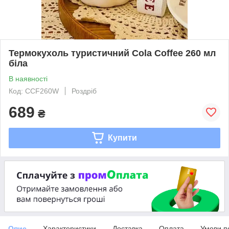
Термокухоль туристичний Cola Coffee 260 мл
біла
В наявності
Код: CCF260W
Роздріб
689
₴
Купити
Опис
Характеристики
Доставка
Оплата
Умови п