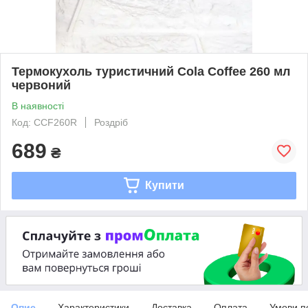
Термокухоль туристичний Cola Coffee 260 мл
червоний
В наявності
Код: CCF260R
Роздріб
689
₴
Купити
Опис
Характеристики
Доставка
Оплата
Умови п