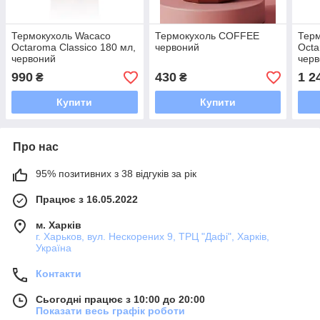
Термокухоль Wacaco
Термокухоль COFFEE
Тер
Octaroma Classico 180 мл,
червоний
Octa
червоний
чер
990
430
1 2
₴
₴
Купити
Купити
Про нас
95% позитивних з 38 відгуків за рік
Працює з 16.05.2022
м. Харків
г. Харьков, вул. Нескорених 9, ТРЦ "Дафі", Харків,
Україна
Контакти
Сьогодні працює з 10:00 до 20:00
Показати весь графік роботи