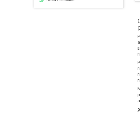
Р
а
в
п
Р
п
п
п
М
р
а