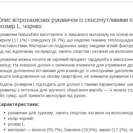
Опис вітрозахисних рукавичок із сенсочутливими
розмір L, чорних:
укавички Naturehike виготовлені зі змішаного матеріалу на основі 
крилу (17,1%) і спандексу (8,7%), що наділяє тканину теплоощадн
ластивостями. Матеріал не подразнює шкіру завдяки м'якій фактурі
ід час відпочинку на природі, занять спортом і катання на велосипе
укавички можна носити як окремий предмет гардероба в міжсезоння
еріод. На поверхні долоні є силіконові елементи для утримання дріб
альців доповнена вставками для взаємодії із сенсорними дисплеям
исати повідомлення на своєму смартфоні, не знімаючи рукавичок із
одель розміром L підходить для долоні з такими параметрами: ши
укавичці є петелька для зручного зберігання виробу — їх можна з'
бо сумці, щоб тримати аксесуари під рукою.
Характеристики:
рукавички для туризму, занять спортом, катання на велосипеді
колір чорний;
розмір L;
матеріал — віскоза (55,7%), бавовна (18,5%), акрил (17,1%), с