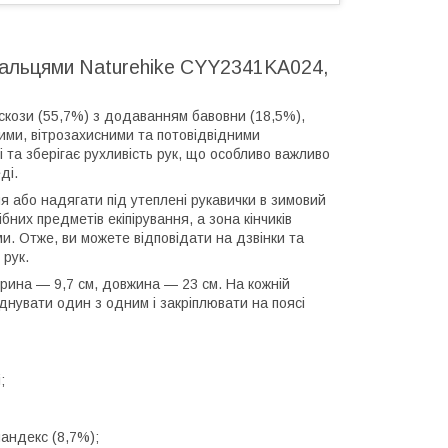
 пальцями Naturehike CYY2341KA024,
віскози (55,7%) з додаванням бавовни (18,5%),
ими, вітрозахисними та потовідвідними
 та зберігає рухливість рук, що особливо важливо
ді.
 або надягати під утеплені рукавички в зимовий
них предметів екіпірування, а зона кінчиків
и. Отже, ви можете відповідати на дзвінки та
 рук.
рина — 9,7 см, довжина — 23 см. На кожній
єднувати один з одним і закріплювати на поясі
;
пандекс (8,7%);