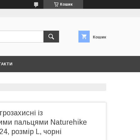
Кошик
Кошик
ТАКТИ
трозахисні із
ими пальцями Naturehike
, розмір L, чорні