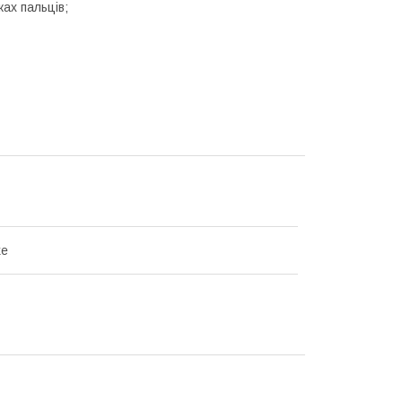
ках пальців;
ke