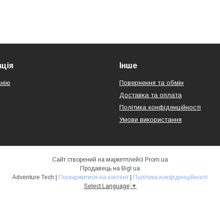
ція
Інше
нію
Повернення та обмін
Доставка та оплата
Політика конфіденційності
Умови використання
Сайт створений на маркетплейсі
Prom.ua
Продавець на Bigl.ua
Adventure Tech |
Поскаржитися на контент
|
Політика конфіденційності
Select Language
▼