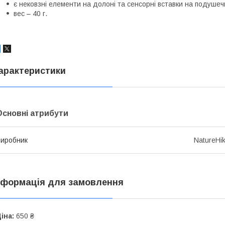
є нековзні елементи на долоні та сенсорні вставки на подушеч
вес – 40 г.
арактеристики
Основні атрибути
иробник
NatureHi
нформація для замовлення
іна:
650 ₴