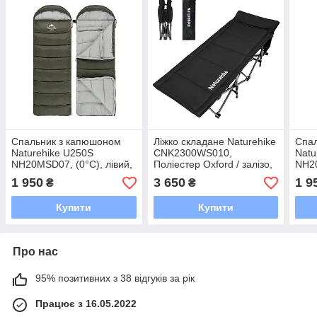
Спальник з капюшоном
Ліжко складане Naturehike
Спа
Naturehike U250S
CNK2300WS010,
Natu
NH20MSD07, (0°C), лівий,
Поліестер Oxford / залізо,
NH20
темно-зелений
чорний
прав
1 950
3 650
1 9
₴
₴
Купити
Купити
Про нас
95% позитивних з 38 відгуків за рік
Працює з 16.05.2022