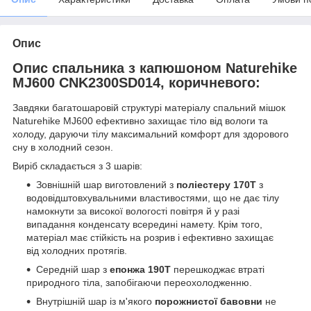
Опис
Опис спальника з капюшоном Naturehike
MJ600 CNK2300SD014, коричневого:
Завдяки багатошаровій структурі матеріалу спальний мішок
Naturehike MJ600 ефективно захищає тіло від вологи та
холоду, даруючи тілу максимальний комфорт для здорового
сну в холодний сезон.
Виріб складається з 3 шарів:
Зовнішній шар виготовлений з
поліестеру 170Т
з
водовідштовхувальними властивостями, що не дає тілу
намокнути за високої вологості повітря й у разі
випадання конденсату всередині намету. Крім того,
матеріал має стійкість на розрив і ефективно захищає
від холодних протягів.
Середній шар з
епонжа 190Т
перешкоджає втраті
природного тіла, запобігаючи переохолодженню.
Внутрішній шар із м'якого
порожнистої бавовни
не