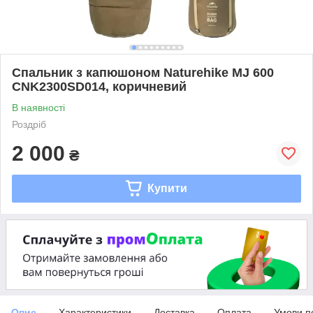
Спальник з капюшоном Naturehike MJ 600
CNK2300SD014, коричневий
В наявності
Роздріб
2 000
₴
Купити
Опис
Характеристики
Доставка
Оплата
Умови п