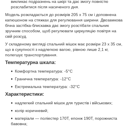
викликає подразнень на шкірі та дає змогу повністю
розслабитися після насиченого дня.
Модель розкладається до розмірів 205 х 75 см і доповнена
капюшоном на стяжках для регулювання ширини. Двозамкова
бічна застібка-блискавка дає змогу розстібати спальник
зручним способом, щоб регулювати циркуляцію повітря на
свій розсуд.
У складеному вигляді спальний мішок має розміри 23 х 35 см,
що в сукупності з надлегкою вагою, рівною лише 2,1 кг,
полегшує транспортування.
Температурна шкала:
Комфортна температура: -5°C
Гранична температура: -12°C
Екстремальна температура: -32°C
Характеристики:
надлегкий спальний мішок для туристів і військових;
колір коричневий;
матеріали — поліестер 170Т, епонж 190Т, порожниста
бавовна;