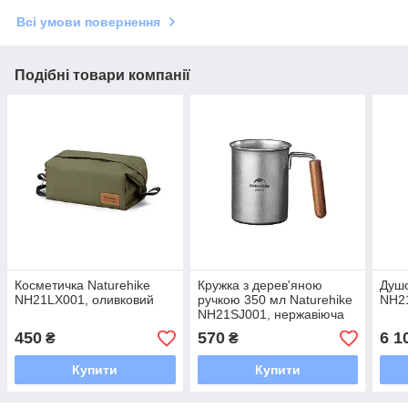
Всі умови повернення
Подібні товари компанії
Косметичка Naturehike
Кружка з дерев'яною
Душо
NH21LX001, оливковий
ручкою 350 мл Naturehike
NH2
NH21SJ001, нержавіюча
сталь
450
570
6 1
₴
₴
Купити
Купити