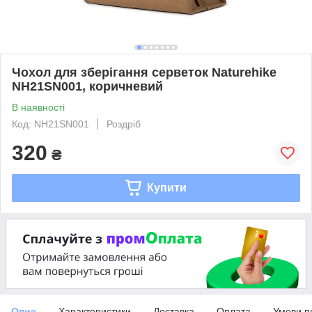
Чохол для зберігання серветок Naturehike
NH21SN001, коричневий
В наявності
Код: NH21SN001
Роздріб
320
₴
Купити
Опис
Характеристики
Доставка
Оплата
Умови п