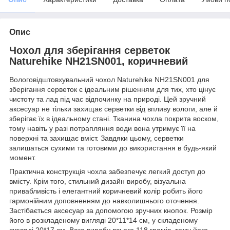
Опис
Чохол для зберігання серветок
Naturehike NH21SN001, коричневий
Вологовідштовхувальний чохол Naturehike NH21SN001 для
зберігання серветок є ідеальним рішенням для тих, хто цінує
чистоту та лад під час відпочинку на природі. Цей зручний
аксесуар не тільки захищає серветки від впливу вологи, але й
зберігає їх в ідеальному стані. Тканина чохла покрита воском,
тому навіть у разі потрапляння води вона утримує її на
поверхні та захищає вміст. Завдяки цьому, серветки
залишаться сухими та готовими до використання в будь-який
момент.
Практична конструкція чохла забезпечує легкий доступ до
вмісту. Крім того, стильний дизайн виробу, візуальна
привабливість і елегантний коричневий колір робить його
гармонійним доповненням до навколишнього оточення.
Застібається аксесуар за допомогою зручних кнопок. Розмір
його в розкладеному вигляді 20*11*14 см, у складеному