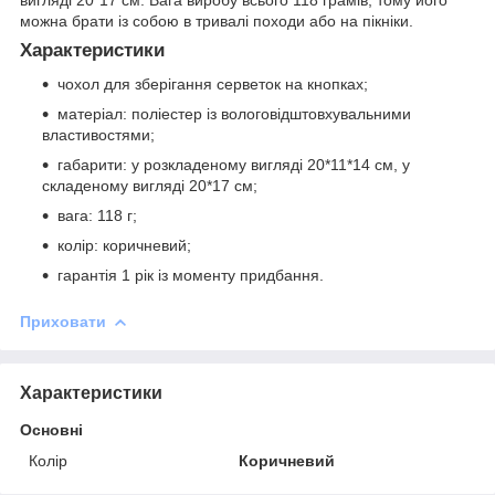
вигляді 20*17 см. Вага виробу всього 118 грамів, тому його
можна брати із собою в тривалі походи або на пікніки.
Характеристики
чохол для зберігання серветок на кнопках;
матеріал: поліестер із вологовідштовхувальними
властивостями;
габарити: у розкладеному вигляді 20*11*14 см, у
складеному вигляді 20*17 см;
вага: 118 г;
колір: коричневий;
гарантія 1 рік із моменту придбання.
Приховати
Характеристики
Основні
Колір
Коричневий