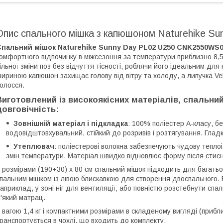
Опис спального мішка з капюшоном Naturehike Su
Спальний мішок Naturehike Sunny Day PL02 U250 CNK2550WS
омфортного відпочинку в міжсезоння за температури приблизно 8,
ільної зміни поз без відчуття тісності, роблячи його ідеальним для к
ириною капюшон захищає голову від вітру та холоду, а липучка Ve
олосся.
Виготовлений із високоякісних матеріалів, спальни
довговічність:
Зовнішній матеріал і підкладка
: 100% поліестер А-класу, б
водовідштовхувальний, стійкий до розривів і розтягування. Глад
Утеплювач
: поліестерові волокна забезпечують чудову теплоі
змін температури. Матеріал швидко відновлює форму після стисн
 розмірами (190+30) x 80 см спальний мішок підходить для багать
пальним мішком із лівою блискавкою для створення двоспального. Б
априклад, у зоні ніг для вентиляції, або повністю розстебнути спа
'який матрац.
 вагою 1,4 кг і компактними розмірами в складеному вигляді (прибл
ранспортується в чохлі, що входить до комплекту.