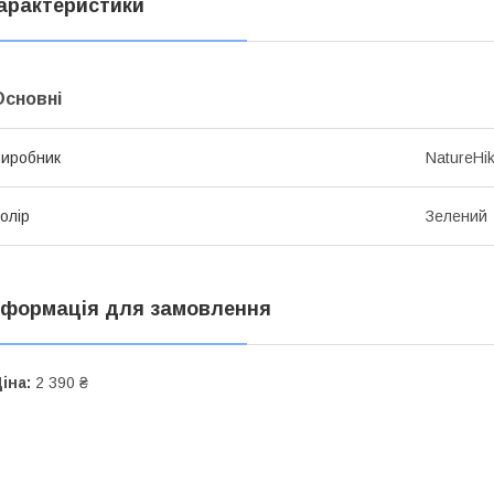
арактеристики
Основні
иробник
NatureHi
олір
Зелений
нформація для замовлення
іна:
2 390 ₴