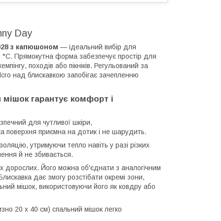
nny Day
028 з капюшоном
— ідеальний вибір для
5 °C. Прямокутна форма забезпечує простір для
емпінгу, походів або пікніків. Регульований за
lcro над блискавкою запобігає зачепленню
й мішок гарантує комфорт і
езпечний для чутливої шкіри,
ка поверхня приємна на дотик і не шарудить.
золяцію, утримуючи тепло навіть у разі різких
ення й не збивається.
ох дорослих. Його можна об'єднати з аналогічним
лискавка дає змогу розстібати окремі зони,
льний мішок, використовуючи його як ковдру або
изно 20 x 40 см) спальний мішок легко