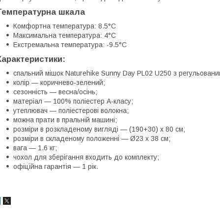
Температурна шкала
Комфортна температура: 8.5°C
Максимальна температура: 4°C
Екстремальна температура: -9.5°C
Характеристики:
спальний мішок Naturehike Sunny Day PL02 U250 з регульован
колір — коричнево-зелений;
сезонність — весна/осінь;
матеріал — 100% поліестер А-класу;
утеплювач — поліестерові волокна;
можна прати в пральній машині;
розміри в розкладеному вигляді — (190+30) х 80 см;
розміри в складеному положенні — Ø23 х 38 см;
вага — 1.6 кг;
чохол для зберігання входить до комплекту;
офіційна гарантія — 1 рік.