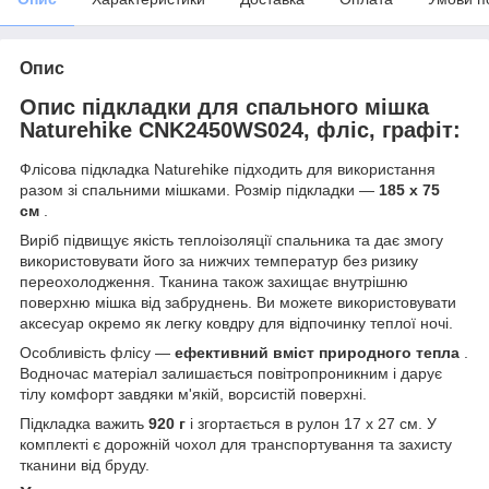
Опис
Опис підкладки для спального мішка
Naturehike CNK2450WS024, фліс, графіт:
Флісова підкладка Naturehike підходить для використання
разом зі спальними мішками. Розмір підкладки —
185 x 75
см
.
Виріб підвищує якість теплоізоляції спальника та дає змогу
використовувати його за нижчих температур без ризику
переохолодження. Тканина також захищає внутрішню
поверхню мішка від забруднень. Ви можете використовувати
аксесуар окремо як легку ковдру для відпочинку теплої ночі.
Особливість флісу —
ефективний вміст природного тепла
.
Водночас матеріал залишається повітропроникним і дарує
тілу комфорт завдяки м'якій, ворсистій поверхні.
Підкладка важить
920 г
і згортається в рулон 17 x 27 см. У
комплекті є дорожній чохол для транспортування та захисту
тканини від бруду.