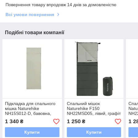
Повернення товару впродовж 14 днів за домовленістю
Всі умови повернення
Подібні товари компанії
Підкладка для спального
Спальний мішок
Спал
мішка Naturehike
Naturehike F150
Natu
NH15S012-D, бавовна,
NH22MSD05, лівий, графіт
NH2
світло-зелений
граф
1 340
1 250
1 2
₴
₴
Купити
Купити