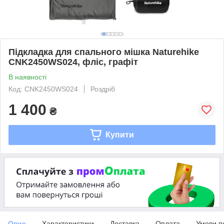
Підкладка для спального мішка Naturehike
CNK2450WS024, фліс, графіт
В наявності
Код: CNK2450WS024
Роздріб
1 400
₴
Купити
Опис
Характеристики
Доставка
Оплата
Умови п