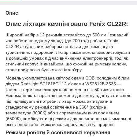
Опис
Опис ліхтаря кемпінгового Fenix CL22R:
Широкий набір з 12 режимів яскравістю до 500 лм і тривалий
час роботи на одному заряді (до 200 год) роблять Fenix
CL22R актуальним вибором не тільки для кемпінгу та
туристичних подорожей. Ліхтар також можна використовувати
в домашніх умовах під час вимкнення електроенергії, тоді як
стильний корпус із дизайном, що схожий на римську колону,
стане прикрасою будь-якого інтер'єру.
Модель укомплектована світлодіодами COB, холодним білим
діодом Redslight SC1818C і 12 діодами WS2812B-3535 —
кожен із терміном експлуатації не менш ніж 50 тисяч годин.
Різноманітність варіантів променя дає змогу адаптувати світло
під індивідуальні потреби: ліхтар можна активувати в
стандартному режимі освітлення на 360° (колірна
температура 3000К) або з спрямованим вниз променем
(6500К), комбінувати ці режими для досягнення максимальної
освітленості або вмикати кольорову підсвітку. природі.
Режими роботи й особливості керування