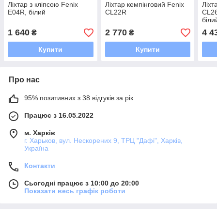
Ліхтар з кліпсою Fenix
Ліхтар кемпінговий Fenix
Ліхт
E04R, білий
CL22R
CL26
біли
1 640
2 770
4 4
₴
₴
Купити
Купити
Про нас
95% позитивних з 38 відгуків за рік
Працює з 16.05.2022
м. Харків
г. Харьков, вул. Нескорених 9, ТРЦ "Дафі", Харків,
Україна
Контакти
Сьогодні працює з 10:00 до 20:00
Показати весь графік роботи