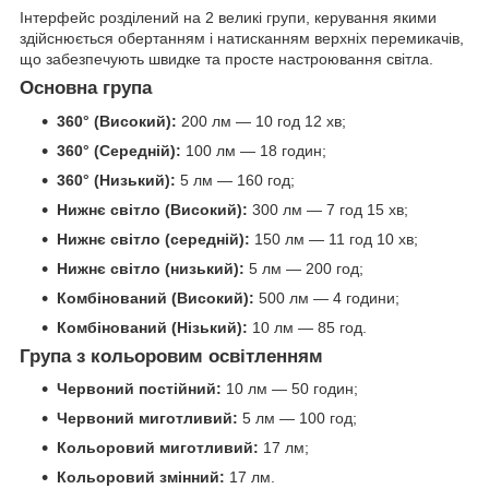
Інтерфейс розділений на 2 великі групи, керування якими
здійснюється обертанням і натисканням верхніх перемикачів,
що забезпечують швидке та просте настроювання світла.
Основна група
360° (Високий):
200 лм — 10 год 12 хв;
360° (Середній):
100 лм — 18 годин;
360° (Низький):
5 лм — 160 год;
Нижнє світло (Високий):
300 лм — 7 год 15 хв;
Нижнє світло (середній):
150 лм — 11 год 10 хв;
Нижнє світло (низький):
5 лм — 200 год;
Комбінований (Високий):
500 лм — 4 години;
Комбінований (Нізький):
10 лм — 85 год.
Група з кольоровим освітленням
Червоний постійний:
10 лм — 50 годин;
Червоний миготливий:
5 лм — 100 год;
Кольоровий миготливий:
17 лм;
Кольоровий змінний:
17 лм.