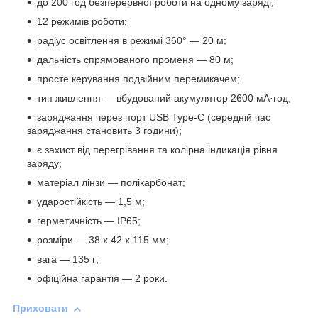
до 200 год безперервної роботи на одному заряді;
12 режимів роботи;
радіус освітлення в режимі 360° — 20 м;
дальність спрямованого променя — 80 м;
просте керування подвійним перемикачем;
тип живлення — вбудований акумулятор 2600 мА·год;
заряджання через порт USB Type-C (середній час
заряджання становить 3 години);
є захист від перегрівання та колірна індикація рівня
заряду;
матеріал лінзи — полікарбонат;
ударостійкість — 1,5 м;
герметичність — IP65;
розміри — 38 х 42 х 115 мм;
вага — 135 г;
офіційна гарантія — 2 роки.
Приховати