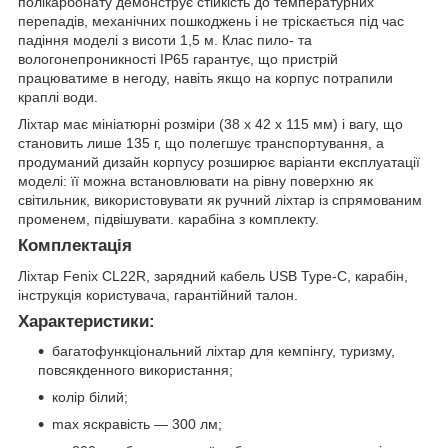
полікарбонату демонструє стійкість до температурних
перепадів, механічних пошкоджень і не тріскається під час
падіння моделі з висоти 1,5 м. Клас пило- та
вологонепроникності IP65 гарантує, що пристрій
працюватиме в негоду, навіть якщо на корпус потрапили
краплі води.
Ліхтар має мініатюрні розміри (38 х 42 х 115 мм) і вагу, що
становить лише 135 г, що полегшує транспортування, а
продуманий дизайн корпусу розширює варіанти експлуатації
моделі: її можна встановлювати на рівну поверхню як
світильник, використовувати як ручний ліхтар із спрямованим
променем, підвішувати. карабіна з комплекту.
Комплектація
Ліхтар Fenix CL22R, зарядний кабель USB Type-C, карабін,
інструкція користувача, гарантійний талон.
Характеристики:
багатофункціональний ліхтар для кемпінгу, туризму,
повсякденного використання;
колір білий;
max яскравість — 300 лм;