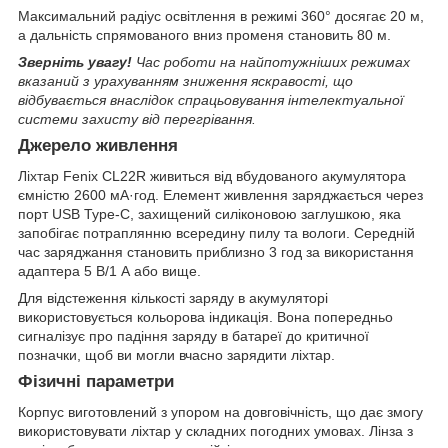
Максимальний радіус освітлення в режимі 360° досягає 20 м,
а дальність спрямованого вниз променя становить 80 м.
Зверніть увагу!
Час роботи на найпотужніших режимах
вказаний з урахуванням зниження яскравості, що
відбувається внаслідок спрацьовування інтелектуальної
системи захисту від перегрівання.
Джерело живлення
Ліхтар Fenix CL22R живиться від вбудованого акумулятора
ємністю 2600 мА·год. Елемент живлення заряджається через
порт USB Type-C, захищений силіконовою заглушкою, яка
запобігає потраплянню всередину пилу та вологи. Середній
час заряджання становить приблизно 3 год за використання
адаптера 5 В/1 А або вище.
Для відстеження кількості заряду в акумуляторі
використовується кольорова індикація. Вона попередньо
сигналізує про падіння заряду в батареї до критичної
позначки, щоб ви могли вчасно зарядити ліхтар.
Фізичні параметри
Корпус виготовлений з упором на довговічність, що дає змогу
використовувати ліхтар у складних погодних умовах. Лінза з