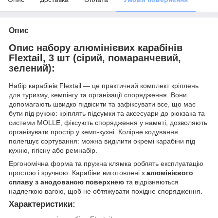
Опис
Опис набору алюмінієвих карабінів
Flextail, 3 шт (сірий, помаранчевий,
зелений):
Набір карабінів Flextail — це практичний комплект кріплень
для туризму, кемпінгу та організації спорядження. Вони
допомагають швидко підвісити та зафіксувати все, що має
бути під рукою: кріплять підсумки та аксесуари до рюкзака та
системи MOLLE, фіксують спорядження у наметі, дозволяють
організувати простір у кемп-кухні. Колірне кодування
полегшує сортування: можна виділити окремі карабіни під
кухню, гігієну або ремнабір.
Ергономічна форма та пружна клямка роблять експлуатацію
простою і зручною. Карабіни виготовлені з
алюмінієвого
сплаву з анодованою поверхнею
та відрізняються
надлегкою вагою, щоб не обтяжувати похідне спорядження.
Характеристики: