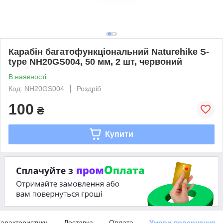
Карабін багатофункціональний Naturehike S-
type NH20GS004, 50 мм, 2 шт, червоний
В наявності
Код: NH20GS004
Роздріб
100
₴
Купити
арактеристики
Доставка
Оплата
Умови повернення