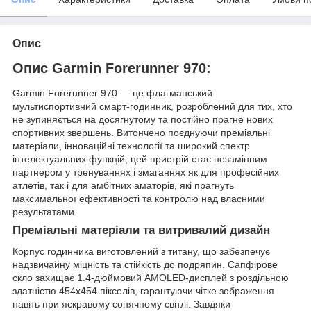
Опис
Опис Garmin Forerunner 970:
Garmin Forerunner 970 — це флагманський
мультиспортивний смарт-годинник, розроблений для тих, хто
не зупиняється на досягнутому та постійно прагне нових
спортивних звершень. Витончено поєднуючи преміальні
матеріали, інноваційні технології та широкий спектр
інтелектуальних функцій, цей пристрій стає незамінним
партнером у тренуваннях і змаганнях як для професійних
атлетів, так і для амбітних аматорів, які прагнуть
максимальної ефективності та контролю над власними
результатами.
Преміальні матеріали та витривалий дизайн
Корпус годинника виготовлений з титану, що забезпечує
надзвичайну міцність та стійкість до подряпин. Сапфірове
скло захищає 1.4-дюймовий AMOLED-дисплей з роздільною
здатністю 454x454 пікселів, гарантуючи чітке зображення
навіть при яскравому сонячному світлі. Завдяки