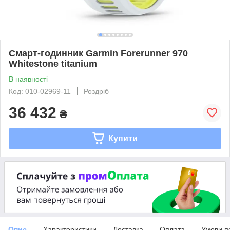
Смарт-годинник Garmin Forerunner 970
Whitestone titanium
В наявності
Код: 010-02969-11
Роздріб
36 432
₴
Купити
Опис
Характеристики
Доставка
Оплата
Умови п