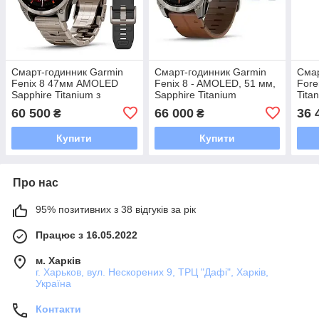
Смарт-годинник Garmin
Смарт-годинник Garmin
Смар
Fenix 8 47мм AMOLED
Fenix 8 - AMOLED, 51 мм,
Fore
Sapphire Titanium з
Sapphire Titanium
Tita
титановим браслетом
60 500
66 000
36 
₴
₴
Купити
Купити
Про нас
95% позитивних з 38 відгуків за рік
Працює з 16.05.2022
м. Харків
г. Харьков, вул. Нескорених 9, ТРЦ "Дафі", Харків,
Україна
Контакти