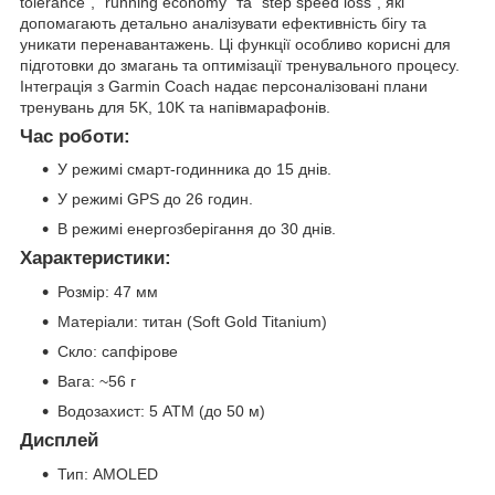
tolerance", "running economy" та "step speed loss", які
допомагають детально аналізувати ефективність бігу та
уникати перенавантажень. Ці функції особливо корисні для
підготовки до змагань та оптимізації тренувального процесу.
Інтеграція з Garmin Coach надає персоналізовані плани
тренувань для 5K, 10K та напівмарафонів.
Час роботи:
У режимі смарт-годинника до 15 днів.
У режимі GPS до 26 годин.
В режимі енергозберігання до 30 днів.
Характеристики:
Розмір: 47 мм
Матеріали: титан (Soft Gold Titanium)
Скло: сапфірове
Вага: ~56 г
Водозахист: 5 ATM (до 50 м)
Дисплей
Тип: AMOLED