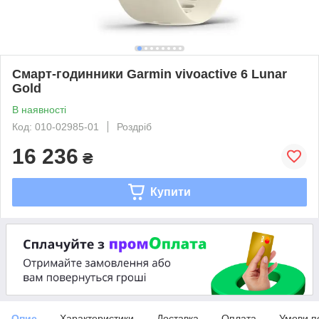
Смарт-годинники Garmin vivoactive 6 Lunar
Gold
В наявності
Код: 010-02985-01
Роздріб
16 236
₴
Купити
Опис
Характеристики
Доставка
Оплата
Умови п