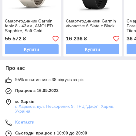
Смарт-годинник Garmin
Смарт-годинники Garmin
Смар
fenix 8 - 43мм, AMOLED
vívoactive 6 Slate с Black
Fore
Sapphire, Soft Gold
Tita
55 572
16 236
36 
₴
₴
Купити
Купити
Про нас
95% позитивних з 38 відгуків за рік
Працює з 16.05.2022
м. Харків
г. Харьков, вул. Нескорених 9, ТРЦ "Дафі", Харків,
Україна
Контакти
Сьогодні працює з 10:00 до 20:00