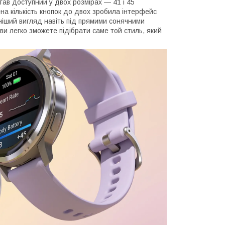
тав доступний у двох розмірах — 41 і 45
ена кількість кнопок до двох зробила інтерфейс
ьніший вигляд навіть під прямими сонячними
 ви легко зможете підібрати саме той стиль, який