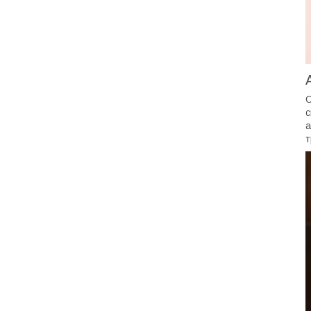
О
с
а
т