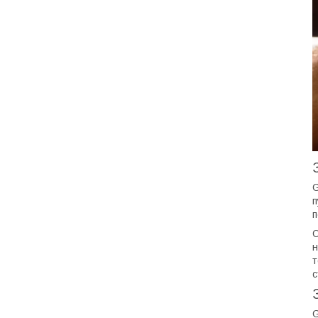
G
п
п
О
н
т
с
G