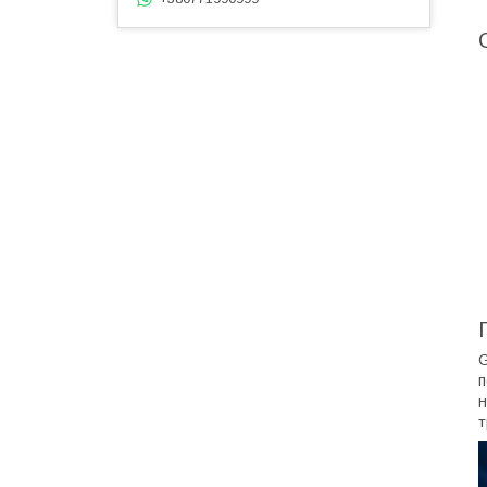
G
п
н
т