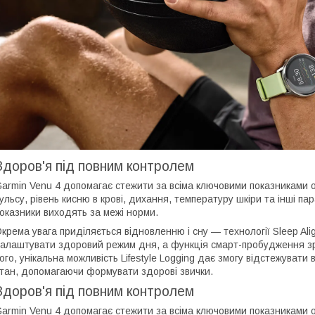
Здоров'я під повним контролем
armin Venu 4 допомагає стежити за всіма ключовими показниками о
ульсу, рівень кисню в крові, дихання, температуру шкіри та інші 
оказники виходять за межі норми.
крема увага приділяється відновленню і сну — технології Sleep Al
алаштувати здоровий режим дня, а функція смарт-пробудження з
ого, унікальна можливість Lifestyle Logging дає змогу відстежувати
тан, допомагаючи формувати здорові звички.
Здоров'я під повним контролем
armin Venu 4 допомагає стежити за всіма ключовими показниками о