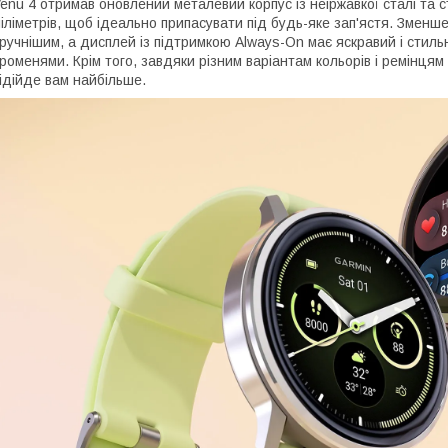
enu 4 отримав оновлений металевий корпус із неіржавкої сталі та с
іліметрів, щоб ідеально припасувати під будь-яке зап'ястя. Зменш
ручнішим, а дисплей із підтримкою Always-On має яскравий і стил
роменями. Крім того, завдяки різним варіантам кольорів і ремінцям
ідійде вам найбільше.