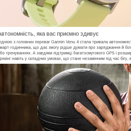
Автономність, яка вас приємно здивує
днією з головних переваг Garmin Venu 4 стала тривала автономніс
март-годинника, що дає змогу рідше думати про заряджання й бі
бо тренуваннях. А завдяки підтримці багатосмугового GPS і розши
рекінг навіть у складних умовах, що стане незамінним під час бігу,