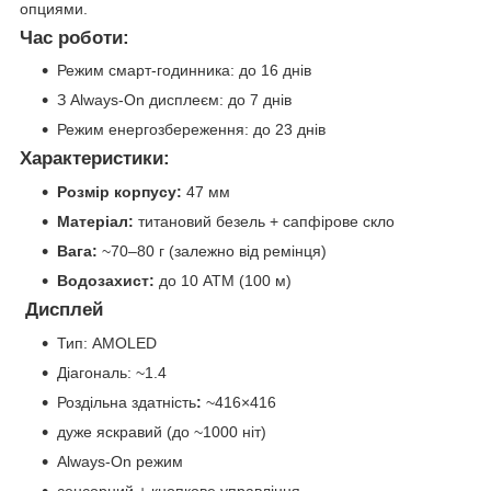
опциями.
Час роботи:
Режим смарт-годинника: до 16 днів
З Always-On дисплеєм: до 7 днів
Режим енергозбереження: до 23 днів
Характеристики:
Розмір корпусу:
47 мм
Матеріал:
титановий безель + сапфірове скло
Вага:
~70–80 г (залежно від ремінця)
Водозахист:
до 10 ATM (100 м)
Дисплей
Тип: AMOLED
Діагональ: ~1.4
Роздільна здатність
:
~416×416
дуже яскравий (до ~1000 ніт)
Always-On режим
сенсорний + кнопкове управління