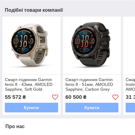
Подібні товари компанії
Смарт-годинник Garmin
Смарт-годинник Garmin
Смар
fenix 8 - 43мм, AMOLED
fenix 8 - 51мм, AMOLED
Insti
Sapphire, Soft Gold
Sapphire, Carbon Grey
AMOL
55 572
60 500
31 
₴
₴
Купити
Купити
Про нас