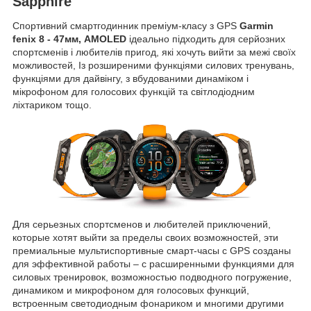
Sapphire
Спортивний смартгодинник преміум-класу з GPS
Garmin
fenix 8 - 47мм, AMOLED
ідеально підходить для серйозних
спортсменів і любителів пригод, які хочуть вийти за межі своїх
можливостей, Із розширеними функціями силових тренувань,
функціями для дайвінгу, з вбудованими динаміком і
мікрофоном для голосових функцій та світлодіодним
ліхтариком тощо.
Для серьезных спортсменов и любителей приключений,
которые хотят выйти за пределы своих возможностей, эти
премиальные мультиспортивные смарт-часы с GPS созданы
для эффективной работы – с расширенными функциями для
силовых тренировок, возможностью подводного погружение,
динамиком и микрофоном для голосовых функций,
встроенным светодиодным фонариком и многими другими