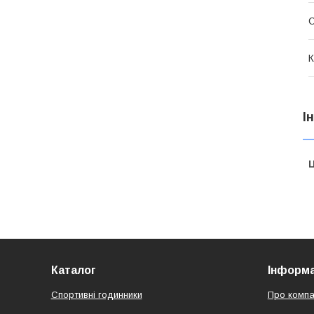
К
І
Ц
Каталог
Інформа
Спортивні годинники
Про компа