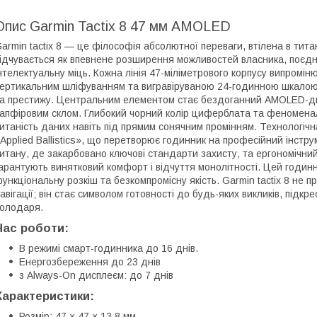
Опис Garmin Tactix 8 47 мм AMOLED
armin tactix 8 — це філософія абсолютної переваги, втілена в титан
ідчувається як впевнене розширення можливостей власника, поєдну
нтелектуальну міць. Кожна лінія 47-міліметрового корпусу випромін
ертикальним шліфуванням та вигравіруваною 24-годинною шкалою 
а престижу. Центральним елементом стає бездоганний AMOLED-ди
апфіровим склом. Глибокий чорний колір циферблата та феномена
итаність даних навіть під прямим сонячним промінням. Технологічн
Applied Ballistics», що перетворює годинник на професійний інстр
итану, де закарбовано ключові стандарти захисту, та ергономічни
арантують винятковий комфорт і відчуття монолітності. Цей годинн
ункціональну розкіш та безкомпромісну якість. Garmin tactix 8 не 
авігації; він стає символом готовності до будь-яких викликів, підк
олодаря.
Час роботи:
В режимі смарт-годинника до 16 днів.
Енергозбереження до 23 днів
з Always-On дисплеєм: до 7 днів
Характеристики:
Розмір: 47 × 47 × 13.8 мм