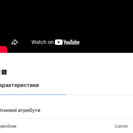
арактеристики
Основні атрибути
иробник
Garmin