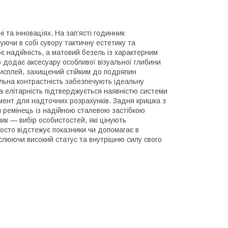
і та інноваціях. На зап’ясті годинник
ючи в собі сувору тактичну естетику та
ює надійність, а матовий безель із характерним
додає аксесуару особливої візуальної глибини
сплей, захищений стійким до подряпин
льна контрастність забезпечують ідеальну
а елітарність підтверджується наявністю системи
умент для надточних розрахунків. Задня кришка з
й ремінець із надійною сталевою застібкою
ик — вибір особистостей, які цінують
просто відстежує показники чи допомагає в
реслюючи високий статус та внутрішню силу свого