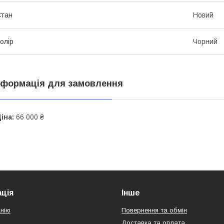
Стан
Новий
олір
Чорний
нформація для замовлення
іна:
66 000 ₴
ція
Інше
нію
Повернення та обмін
Доставка та оплата