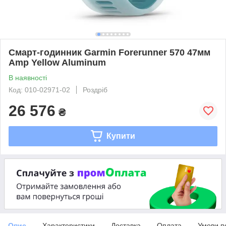
Смарт-годинник Garmin Forerunner 570 47мм
Amp Yellow Aluminum
В наявності
Код: 010-02971-02
Роздріб
26 576
₴
Купити
Опис
Характеристики
Доставка
Оплата
Умови п