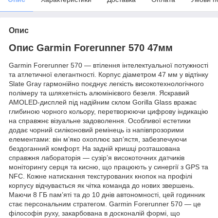
Опис
Опис Garmin Forerunner 570 47мм
Garmin Forerunner 570 — втілення інтелектуальної потужності
та атлетичної елегантності. Корпус діаметром 47 мм у відтінку
Slate Gray гармонійно поєднує легкість високотехнологічного
полімеру та шляхетність алюмінієвого безеля. Яскравий
AMOLED-дисплей під надійним склом Gorilla Glass вражає
глибиною чорного кольору, перетворюючи цифрову індикацію
на справжнє візуальне задоволення. Особливої естетики
додає чорний силіконовий ремінець із напівпрозорими
елементами: він м’яко охоплює зап’ястя, забезпечуючи
бездоганний комфорт. На задній кришці розташована
справжня лабораторія — сузір’я високоточних датчиків
моніторингу серця та кисню, що працюють у синергії з GPS та
NFC. Кожне натискання текстурованих кнопок на профілі
корпусу відчувається як чітка команда до нових звершень.
Маючи 8 ГБ пам’яті та до 10 днів автономності, цей годинник
стає персональним стратегом. Garmin Forerunner 570 — це
філософія руху, закарбована в досконалій формі, що