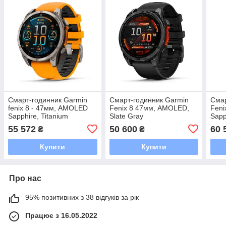
Смарт-годинник Garmin
Смарт-годинник Garmin
Смар
fenix 8 - 47мм, AMOLED
Fenix 8 47мм, AMOLED,
Fen
Sapphire, Titanium
Slate Gray
Sapp
тита
55 572
50 600
60 
₴
₴
Купити
Купити
Про нас
95% позитивних з 38 відгуків за рік
Працює з 16.05.2022