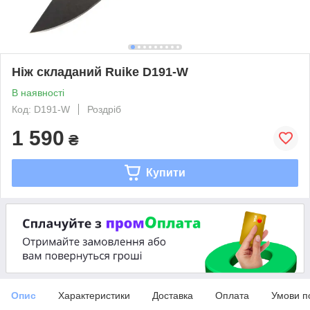
Ніж складаний Ruike D191-W
В наявності
Код: D191-W
Роздріб
1 590
₴
Купити
Опис
Характеристики
Доставка
Оплата
Умови п