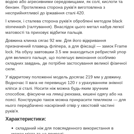
водою або агресивними середовищами, як солі, кислоти та
бензин. Протилежна сторона руківʼя виготовлена з
несприйнятливої до іржавіння сталі 420.
І клинок, і сталева сторона руківʼя оброблені методом black
stonewash (галтування). Внаслідок цього метал набув легкої
матовості та приховує відбитки пальців.
Довжина клинка сягає 92 мм. Для його відкривання
призначений плавець фліпера, а для фіксації — замок Frame
lock. На обуху завтовшки 3.5 мм знаходиться ребристий упор
для великого пальця, що полегшує виконання особливо
складних завдань, де потрібне застосування великої фізичної
сили.
У відкритому положенні модель досягає 219 мм у довжину.
Водночас її вага не перевищує 120 г з урахуванням знімної
кліпси зі сталі. Носити ніж можна будь-яким зручним
способом, фіксуючи на лямці рюкзака, кишені одягу або на
поясі. Конструкцію також можна прикрасити темляком — для
нього передбачено наскрізний отвір у хвостовій частині
руківʼя.
Характеристики:
складаний ніж для повсякденного використання в
межах міста та на природі;