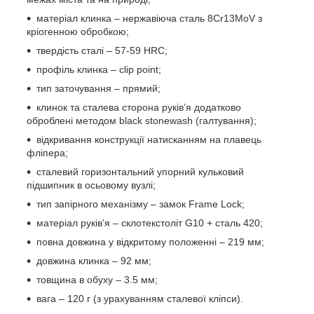
матеріал клинка – нержавіюча сталь 8Cr13MoV з
кріогенною обробкою;
твердість сталі – 57-59 HRC;
профіль клинка – clip point;
тип заточування – прямий;
клинок та сталева сторона руківʼя додатково
оброблені методом black stonewash (галтування);
відкривання конструкції натисканням на плавець
фліпера;
сталевий горизонтальний упорний кульковий
підшипник в осьовому вузлі;
тип запірного механізму – замок Frame Lock;
матеріал руківʼя – склотекстоліт G10 + сталь 420;
повна довжина у відкритому положенні – 219 мм;
довжина клинка – 92 мм;
товщина в обуху – 3.5 мм;
вага – 120 г (з урахуванням сталевої кліпси).