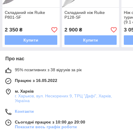
Складаний ніж Ruike
Складаний ніж Ruike
Ніж 
P801-SF
P128-SF
тури
(9.1
stee
2 350
2 900
3 0
₴
₴
Купити
Купити
Про нас
95% позитивних з 38 відгуків за рік
Працює з 16.05.2022
м. Харків
г. Харьков, вул. Нескорених 9, ТРЦ "Дафі", Харків,
Україна
Контакти
Сьогодні працює з 10:00 до 20:00
Показати весь графік роботи