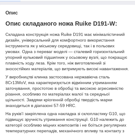
Опис
Опис складаного ножа Ruike D191-W:
Складана конструкція ножа Ruike D191 має мінімалістичний
дизайн, універсальний для комфортного використання
інструмента як у міському середовищі, так і в польових
умовах. Одна з переваг моделі — сталевий горизонтальний
упорний кульковий підшипник у осьовому вузлі, що покращує
плавність ходу леза. Крім того, ніж виготовлений зі
зносостійких матеріалів, що витримують високі навантаження.
У виробництві клинка застосована нержавіюча сталь
8Cr13MoV, яка характеризується відмінним утриманням
заточування, простотою в обробці та високою агресивністю
різання, особливо по матеріалах малої та середньої
щільності. Завдяки кріогенній обробці твердість марки
знаходиться в діапазоні 57-59 HRC.
На руківʼї закріплена одна накладка зі склопластику G10, що
підвищує зручність утримання конструкції. G10 належить до
категорії особливо міцних композитів і не боїться регулярних
температурних перепадів, механічного впливу та контакту з